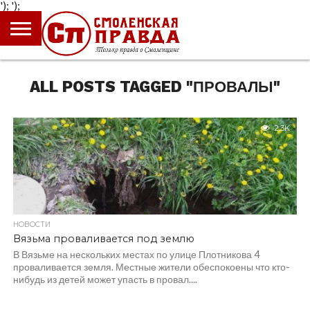
');
');
ГЛАВНАЯ
НОВОСТИ
ПРОИСШЕСТВИЯ
ПОЛИТИКА
КУЛЬТУРА
ЭКОНОМИКА
ОБЩЕСТВО
БЛОГИ
ALL POSTS TAGGED "ПРОВАЛЫ"
2.3K
НОВОСТИ
Вязьма проваливается под землю
В Вязьме на нескольких местах по улице Плотникова 4
проваливается земля. Местные жители обеспокоены что кто-
нибудь из детей может упасть в провал....