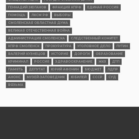
ГЕННАДИЙ ЗЮГАНОВ
ФРАКЦИЯ КПРФ
ЕДИНАЯ РОССИЯ
ПОМОЩЬ
ЛКСМ РФ
ВЫБОРЫ
СМОЛЕНСКАЯ ОБЛАСТНАЯ ДУМА
ВЕЛИКАЯ ОТЕЧЕСТВЕННАЯ ВОЙНА
АДМИНИСТРАЦИЯ СМОЛЕНСКА
СЛЕДСТВЕННЫЙ КОМИТЕТ
КПРФ СМОЛЕНСК
ПРОКУРАТУРА
УГОЛОВНОЕ ДЕЛО
ПУТИН
ВАЛЕРИЙ КУЗНЕЦОВ
ИСТОРИЯ
ДОРОГИ
ОБРАЗОВАНИЕ
КРИМИНАЛ
РОССИЯ
ЗДРАВООХРАНЕНИЕ
ЖКХ
ДТП
ПАМЯТЬ
ДЕПУТАТ
ЮРИЙ АФОНИН
БЮДЖЕТ
ЛДПР
АНОНС
МУЗЕЙ-ЗАПОВЕДНИК
ЮБИЛЕЙ
СССР
СУД
ВЯЗЬМА