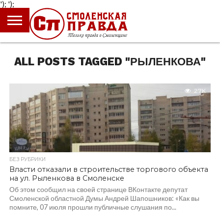
');
');
ГЛАВНАЯ
НОВОСТИ
ПРОИСШЕСТВИЯ
ПОЛИТИКА
КУЛЬТУРА
ЭКОНОМИКА
ОБЩЕСТВО
БЛОГИ
ALL POSTS TAGGED "РЫЛЕНКОВА"
2.7K
БЕЗ РУБРИКИ
Власти отказали в строительстве торгового объекта
на ул. Рыленкова в Смоленске
Об этом сообщил на своей странице ВКонтакте депутат
Смоленской областной Думы Андрей Шапошников: «Как вы
помните, 07 июля прошли публичные слушания по...