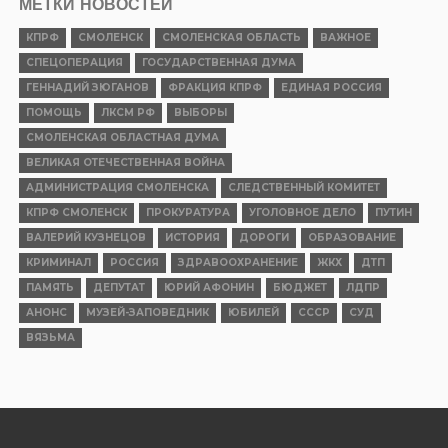
МЕТКИ НОВОСТЕЙ
КПРФ
СМОЛЕНСК
СМОЛЕНСКАЯ ОБЛАСТЬ
ВАЖНОЕ
СПЕЦОПЕРАЦИЯ
ГОСУДАРСТВЕННАЯ ДУМА
ГЕННАДИЙ ЗЮГАНОВ
ФРАКЦИЯ КПРФ
ЕДИНАЯ РОССИЯ
ПОМОЩЬ
ЛКСМ РФ
ВЫБОРЫ
СМОЛЕНСКАЯ ОБЛАСТНАЯ ДУМА
ВЕЛИКАЯ ОТЕЧЕСТВЕННАЯ ВОЙНА
АДМИНИСТРАЦИЯ СМОЛЕНСКА
СЛЕДСТВЕННЫЙ КОМИТЕТ
КПРФ СМОЛЕНСК
ПРОКУРАТУРА
УГОЛОВНОЕ ДЕЛО
ПУТИН
ВАЛЕРИЙ КУЗНЕЦОВ
ИСТОРИЯ
ДОРОГИ
ОБРАЗОВАНИЕ
КРИМИНАЛ
РОССИЯ
ЗДРАВООХРАНЕНИЕ
ЖКХ
ДТП
ПАМЯТЬ
ДЕПУТАТ
ЮРИЙ АФОНИН
БЮДЖЕТ
ЛДПР
АНОНС
МУЗЕЙ-ЗАПОВЕДНИК
ЮБИЛЕЙ
СССР
СУД
ВЯЗЬМА