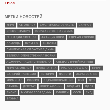
« Июл
МЕТКИ НОВОСТЕЙ
КПРФ
СМОЛЕНСК
СМОЛЕНСКАЯ ОБЛАСТЬ
ВАЖНОЕ
СПЕЦОПЕРАЦИЯ
ГОСУДАРСТВЕННАЯ ДУМА
ГЕННАДИЙ ЗЮГАНОВ
ФРАКЦИЯ КПРФ
ЕДИНАЯ РОССИЯ
ПОМОЩЬ
ЛКСМ РФ
ВЫБОРЫ
СМОЛЕНСКАЯ ОБЛАСТНАЯ ДУМА
ВЕЛИКАЯ ОТЕЧЕСТВЕННАЯ ВОЙНА
АДМИНИСТРАЦИЯ СМОЛЕНСКА
СЛЕДСТВЕННЫЙ КОМИТЕТ
КПРФ СМОЛЕНСК
ПРОКУРАТУРА
УГОЛОВНОЕ ДЕЛО
ПУТИН
ВАЛЕРИЙ КУЗНЕЦОВ
ИСТОРИЯ
ДОРОГИ
ОБРАЗОВАНИЕ
КРИМИНАЛ
РОССИЯ
ЗДРАВООХРАНЕНИЕ
ЖКХ
ДТП
ПАМЯТЬ
ДЕПУТАТ
ЮРИЙ АФОНИН
БЮДЖЕТ
ЛДПР
АНОНС
МУЗЕЙ-ЗАПОВЕДНИК
ЮБИЛЕЙ
СССР
СУД
ВЯЗЬМА