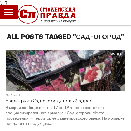
');
');
ГЛАВНАЯ
НОВОСТИ
ПРОИСШЕСТВИЯ
ПОЛИТИКА
КУЛЬТУРА
ЭКОНОМИКА
ОБЩЕСТВО
БЛОГИ
ALL POSTS TAGGED "САД-ОГОРОД"
1.8K
НОВОСТИ
У ярмарки «Сад-огород» новый адрес
В мэрии сообщили, что с 17 по 19 апреля состоится
специализированная ярмарка «Сад-огород». Место
проведения — территория Заднепровского рынка. На ярмарке
представят продукцию...