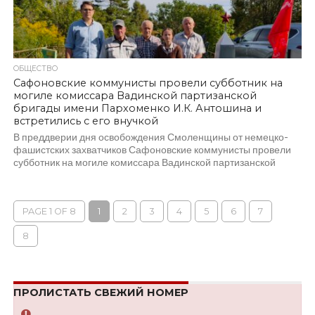
ОБЩЕСТВО
Сафоновские коммунисты провели субботник на
могиле комиссара Вадинской партизанской
бригады имени Пархоменко И.К. Антошина и
встретились с его внучкой
В преддверии дня освобождения Смоленщины от немецко-
фашистских захватчиков Сафоновские коммунисты провели
субботник на могиле комиссара Вадинской партизанской
бригады имени Пархоменко Антошина Ивана...
PAGE 1 OF 8
1
2
3
4
5
6
7
8
ПРОЛИСТАТЬ СВЕЖИЙ НОМЕР