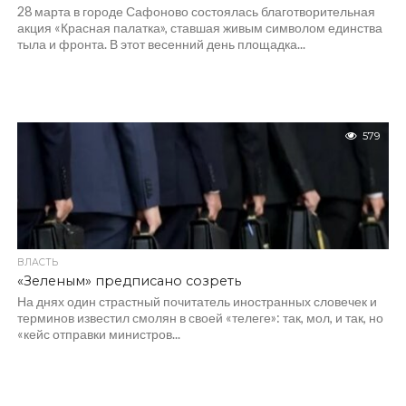
28 марта в городе Сафоново состоялась благотворительная
акция «Красная палатка», ставшая живым символом единства
тыла и фронта. В этот весенний день площадка...
579
ВЛАСТЬ
«Зеленым» предписано созреть
На днях один страстный почитатель иностранных словечек и
терминов известил смолян в своей «телеге»: так, мол, и так, но
«кейс отправки министров...