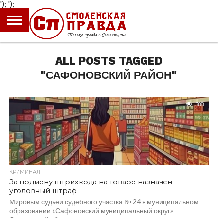
');
');
ГЛАВНАЯ
НОВОСТИ
ПРОИСШЕСТВИЯ
ПОЛИТИКА
КУЛЬТУРА
ЭКОНОМИКА
ОБЩЕСТВО
БЛОГИ
ALL POSTS TAGGED
"САФОНОВСКИЙ РАЙОН"
388
КРИМИНАЛ
За подмену штрихкода на товаре назначен
уголовный штраф
Мировым судьей судебного участка № 24 в муниципальном
образовании «Сафоновский муниципальный округ»