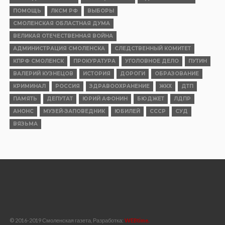
ПОМОЩЬ
ЛКСМ РФ
ВЫБОРЫ
СМОЛЕНСКАЯ ОБЛАСТНАЯ ДУМА
ВЕЛИКАЯ ОТЕЧЕСТВЕННАЯ ВОЙНА
АДМИНИСТРАЦИЯ СМОЛЕНСКА
СЛЕДСТВЕННЫЙ КОМИТЕТ
КПРФ СМОЛЕНСК
ПРОКУРАТУРА
УГОЛОВНОЕ ДЕЛО
ПУТИН
ВАЛЕРИЙ КУЗНЕЦОВ
ИСТОРИЯ
ДОРОГИ
ОБРАЗОВАНИЕ
КРИМИНАЛ
РОССИЯ
ЗДРАВООХРАНЕНИЕ
ЖКХ
ДТП
ПАМЯТЬ
ДЕПУТАТ
ЮРИЙ АФОНИН
БЮДЖЕТ
ЛДПР
АНОНС
МУЗЕЙ-ЗАПОВЕДНИК
ЮБИЛЕЙ
СССР
СУД
ВЯЗЬМА
© 2016-2019 Смоленская газета, Разработка:
WEBtime.