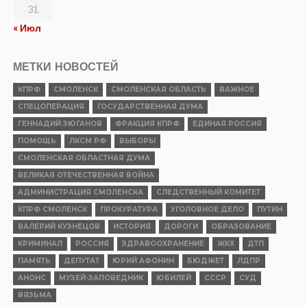
31
« Июл
МЕТКИ НОВОСТЕЙ
КПРФ
СМОЛЕНСК
СМОЛЕНСКАЯ ОБЛАСТЬ
ВАЖНОЕ
СПЕЦОПЕРАЦИЯ
ГОСУДАРСТВЕННАЯ ДУМА
ГЕННАДИЙ ЗЮГАНОВ
ФРАКЦИЯ КПРФ
ЕДИНАЯ РОССИЯ
ПОМОЩЬ
ЛКСМ РФ
ВЫБОРЫ
СМОЛЕНСКАЯ ОБЛАСТНАЯ ДУМА
ВЕЛИКАЯ ОТЕЧЕСТВЕННАЯ ВОЙНА
АДМИНИСТРАЦИЯ СМОЛЕНСКА
СЛЕДСТВЕННЫЙ КОМИТЕТ
КПРФ СМОЛЕНСК
ПРОКУРАТУРА
УГОЛОВНОЕ ДЕЛО
ПУТИН
ВАЛЕРИЙ КУЗНЕЦОВ
ИСТОРИЯ
ДОРОГИ
ОБРАЗОВАНИЕ
КРИМИНАЛ
РОССИЯ
ЗДРАВООХРАНЕНИЕ
ЖКХ
ДТП
ПАМЯТЬ
ДЕПУТАТ
ЮРИЙ АФОНИН
БЮДЖЕТ
ЛДПР
АНОНС
МУЗЕЙ-ЗАПОВЕДНИК
ЮБИЛЕЙ
СССР
СУД
ВЯЗЬМА