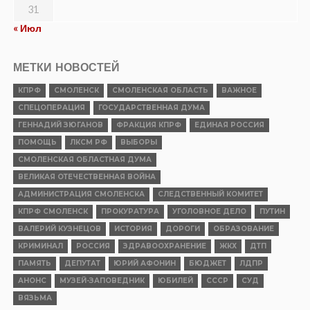
31
« Июл
МЕТКИ НОВОСТЕЙ
КПРФ
СМОЛЕНСК
СМОЛЕНСКАЯ ОБЛАСТЬ
ВАЖНОЕ
СПЕЦОПЕРАЦИЯ
ГОСУДАРСТВЕННАЯ ДУМА
ГЕННАДИЙ ЗЮГАНОВ
ФРАКЦИЯ КПРФ
ЕДИНАЯ РОССИЯ
ПОМОЩЬ
ЛКСМ РФ
ВЫБОРЫ
СМОЛЕНСКАЯ ОБЛАСТНАЯ ДУМА
ВЕЛИКАЯ ОТЕЧЕСТВЕННАЯ ВОЙНА
АДМИНИСТРАЦИЯ СМОЛЕНСКА
СЛЕДСТВЕННЫЙ КОМИТЕТ
КПРФ СМОЛЕНСК
ПРОКУРАТУРА
УГОЛОВНОЕ ДЕЛО
ПУТИН
ВАЛЕРИЙ КУЗНЕЦОВ
ИСТОРИЯ
ДОРОГИ
ОБРАЗОВАНИЕ
КРИМИНАЛ
РОССИЯ
ЗДРАВООХРАНЕНИЕ
ЖКХ
ДТП
ПАМЯТЬ
ДЕПУТАТ
ЮРИЙ АФОНИН
БЮДЖЕТ
ЛДПР
АНОНС
МУЗЕЙ-ЗАПОВЕДНИК
ЮБИЛЕЙ
СССР
СУД
ВЯЗЬМА