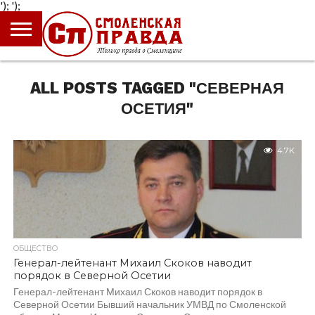
');
');
ГЛАВНАЯ
НОВОСТИ
ПРОИСШЕСТВИЯ
ПОЛИТИКА
КУЛЬТУРА
ЭКОНОМИКА
ОБЩЕСТВО
БЛОГИ
ALL POSTS TAGGED "СЕВЕРНАЯ
ОСЕТИЯ"
4.7K
ОБЩЕСТВО
Генерал-лейтенант Михаил Скоков наводит
порядок в Северной Осетии
Генерал-лейтенант Михаил Скоков наводит порядок в
Северной Осетии Бывший начальник УМВД по Смоленской