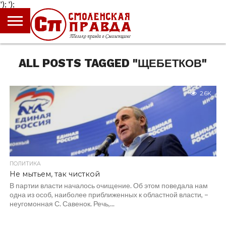
');
');
ГЛАВНАЯ
НОВОСТИ
ПРОИСШЕСТВИЯ
ПОЛИТИКА
КУЛЬТУРА
ЭКОНОМИКА
ОБЩЕСТВО
БЛОГИ
ALL POSTS TAGGED "ЩЕБЕТКОВ"
2.6K
ПОЛИТИКА
Не мытьем, так чисткой
В партии власти началось очищение. Об этом поведала нам
одна из особ, наиболее приближенных к областной власти, –
неугомонная С. Савенок. Речь,...