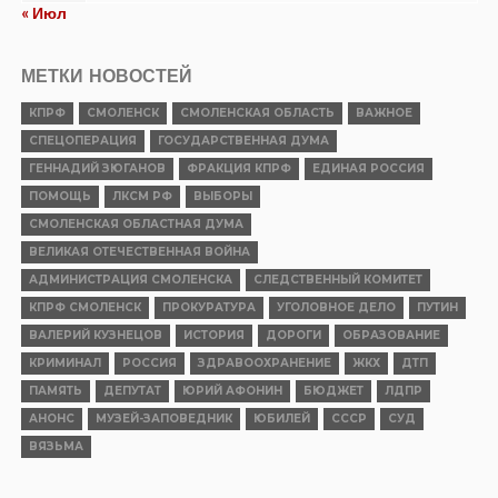
« Июл
МЕТКИ НОВОСТЕЙ
КПРФ
СМОЛЕНСК
СМОЛЕНСКАЯ ОБЛАСТЬ
ВАЖНОЕ
СПЕЦОПЕРАЦИЯ
ГОСУДАРСТВЕННАЯ ДУМА
ГЕННАДИЙ ЗЮГАНОВ
ФРАКЦИЯ КПРФ
ЕДИНАЯ РОССИЯ
ПОМОЩЬ
ЛКСМ РФ
ВЫБОРЫ
СМОЛЕНСКАЯ ОБЛАСТНАЯ ДУМА
ВЕЛИКАЯ ОТЕЧЕСТВЕННАЯ ВОЙНА
АДМИНИСТРАЦИЯ СМОЛЕНСКА
СЛЕДСТВЕННЫЙ КОМИТЕТ
КПРФ СМОЛЕНСК
ПРОКУРАТУРА
УГОЛОВНОЕ ДЕЛО
ПУТИН
ВАЛЕРИЙ КУЗНЕЦОВ
ИСТОРИЯ
ДОРОГИ
ОБРАЗОВАНИЕ
КРИМИНАЛ
РОССИЯ
ЗДРАВООХРАНЕНИЕ
ЖКХ
ДТП
ПАМЯТЬ
ДЕПУТАТ
ЮРИЙ АФОНИН
БЮДЖЕТ
ЛДПР
АНОНС
МУЗЕЙ-ЗАПОВЕДНИК
ЮБИЛЕЙ
СССР
СУД
ВЯЗЬМА