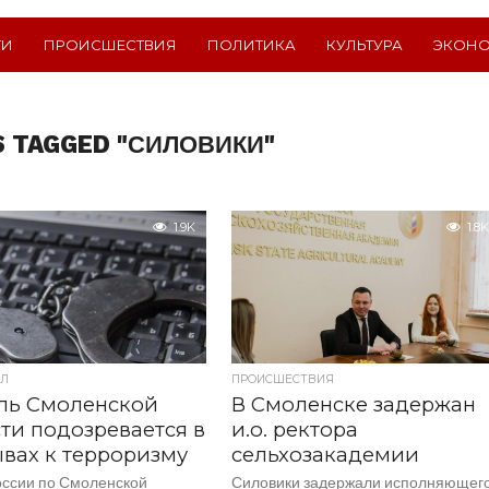
ТИ
ПРОИСШЕСТВИЯ
ПОЛИТИКА
КУЛЬТУРА
ЭКОН
S TAGGED "СИЛОВИКИ"
1.9K
1.8K
Л
ПРОИСШЕСТВИЯ
ль Смоленской
В Смоленске задержан
ти подозревается в
и.о. ректора
вах к терроризму
сельхозакадемии
ссии по Смоленской
Силовики задержали исполняющег