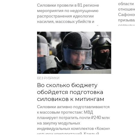
области 
Силовики провели в 81 регионе
отношени
мероприятия по недопущению
Сафонов
распространения идеологии
призыва
насилия, массовых убийств и
сотрудн
суицида среди молодежи, сообщила
ФСБ. Пресечена деятельность 57...
1.6K
БЕЗ РУБРИКИ
Во сколько бюджету
обойдется подготовка
силовиков к митингам
Силовики активно подготавливаются
к массовым протестам: МВД
планирует потратить почти ₽240 млн
на закупку модульных
индивидуальных комплектов «Кокон»
четырех комплектаций. Каждый