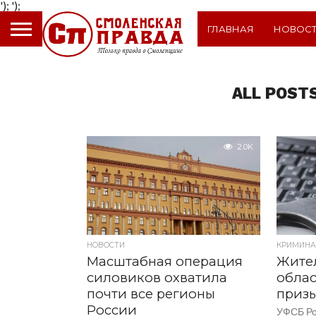
');
');
ГЛАВНАЯ
НОВОС
ALL POST
2.0K
НОВОСТИ
КРИМИНА
Масштабная операция
Жите
силовиков охватила
облас
почти все регионы
призы
России
УФСБ Ро