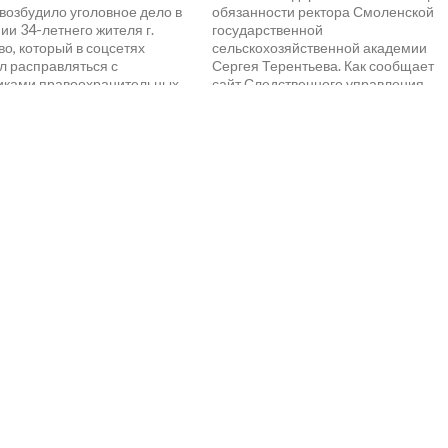
возбудило уголовное дело в
обязанности ректора Смоленской
и 34-летнего жителя г.
государственной
о, который в соцсетях
сельскохозяйственной академии
л расправляться с
Сергея Терентьева. Как сообщает
иками правоохранительных...
сайт Следственного управления
Следственного комитета РФ по
Смоленской области,...