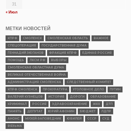
31
« Июл
МЕТКИ НОВОСТЕЙ
КПРФ
СМОЛЕНСК
СМОЛЕНСКАЯ ОБЛАСТЬ
ВАЖНОЕ
СПЕЦОПЕРАЦИЯ
ГОСУДАРСТВЕННАЯ ДУМА
ГЕННАДИЙ ЗЮГАНОВ
ФРАКЦИЯ КПРФ
ЕДИНАЯ РОССИЯ
ПОМОЩЬ
ЛКСМ РФ
ВЫБОРЫ
СМОЛЕНСКАЯ ОБЛАСТНАЯ ДУМА
ВЕЛИКАЯ ОТЕЧЕСТВЕННАЯ ВОЙНА
АДМИНИСТРАЦИЯ СМОЛЕНСКА
СЛЕДСТВЕННЫЙ КОМИТЕТ
КПРФ СМОЛЕНСК
ПРОКУРАТУРА
УГОЛОВНОЕ ДЕЛО
ПУТИН
ВАЛЕРИЙ КУЗНЕЦОВ
ИСТОРИЯ
ДОРОГИ
ОБРАЗОВАНИЕ
КРИМИНАЛ
РОССИЯ
ЗДРАВООХРАНЕНИЕ
ЖКХ
ДТП
ПАМЯТЬ
ДЕПУТАТ
ЮРИЙ АФОНИН
БЮДЖЕТ
ЛДПР
АНОНС
МУЗЕЙ-ЗАПОВЕДНИК
ЮБИЛЕЙ
СССР
СУД
ВЯЗЬМА