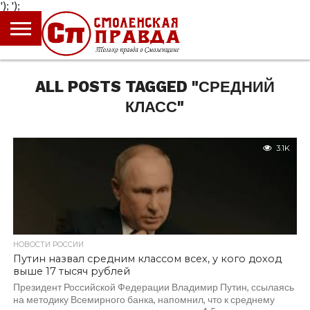
');
');
ГЛАВНАЯ
НОВОСТИ
ПРОИСШЕСТВИЯ
ПОЛИТИКА
КУЛЬТУРА
ЭКОНОМИКА
ОБЩЕСТВО
БЛОГИ
ALL POSTS TAGGED "СРЕДНИЙ
КЛАСС"
3.1K
НОВОСТИ РОССИИ
Путин назвал средним классом всех, у кого доход
выше 17 тысяч рублей
Президент Российской Федерации Владимир Путин, ссылаясь
на методику Всемирного банка, напомнил, что к среднему