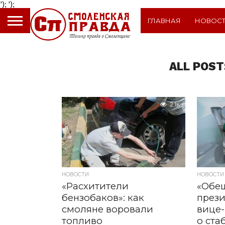
');
');
ГЛАВНАЯ
НОВОС
ALL POST
2.1K
НОВОСТИ
НОВОСТИ
«Расхитители
«Обещ
бензобаков»: как
прези
смоляне воровали
вице-
топливо
о ста