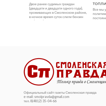
топл
Двое ранее судимых граждан
(двадцати и двадцати одного года),
Все мы 
проживающих в Смоленском районе,
политике
в ночное время суток слили бензин
постоян
из бензобака отечественного...
не повы
обещал 
благосос
Официальный сайт газеты Смоленская правда
e-mail: smolpravda@gmail.com
тел. 8(4812) 35-04-66