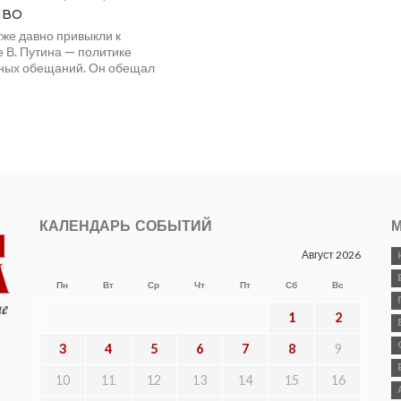
иво
уже давно привыкли к
 В. Путина — политике
ных обещаний. Он обещал
шать пенсионный возраст,
обеспечить
тояние...
КАЛЕНДАРЬ СОБЫТИЙ
М
Август 2026
Пн
Вт
Ср
Чт
Пт
Сб
Вс
1
2
3
4
5
6
7
8
9
10
11
12
13
14
15
16