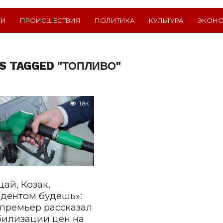
ТИ
ПРОИСШЕСТВИЯ
ПОЛИТИКА
КУЛЬТУРА
ЭКОН
S TAGGED "ТОПЛИВО"
1.8K
ай, Козак,
дентом будешь»:
премьер рассказал
билизации цен на