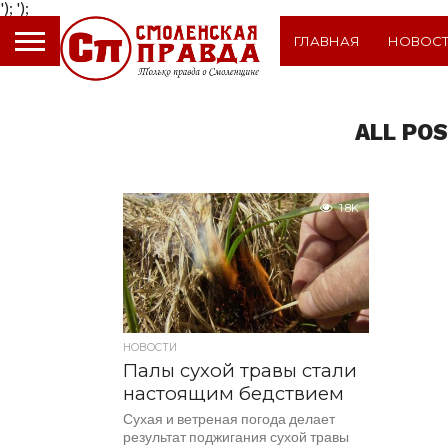
');
');
ГЛАВНАЯ
НОВОС
ALL PO
1.8K
НОВОСТИ
Палы сухой травы стали
настоящим бедствием
Сухая и ветреная погода делает
результат поджигания сухой травы