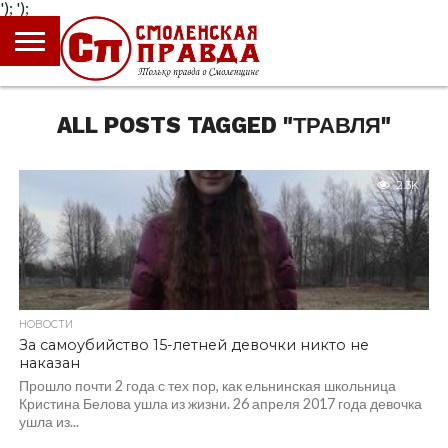
');
');
ГЛАВНАЯ
НОВОСТИ
ПРОИСШЕСТВИЯ
ПОЛИТИКА
КУЛЬТУРА
ЭКОНОМИКА
ОБЩЕСТВО
БЛОГИ
ALL POSTS TAGGED "ТРАВЛЯ"
2.3K
НОВОСТИ
За самоубийство 15-летней девочки никто не
наказан
Прошло почти 2 года с тех пор, как ельнинская школьница
Кристина Белова ушла из жизни. 26 апреля 2017 года девочка
ушла из...