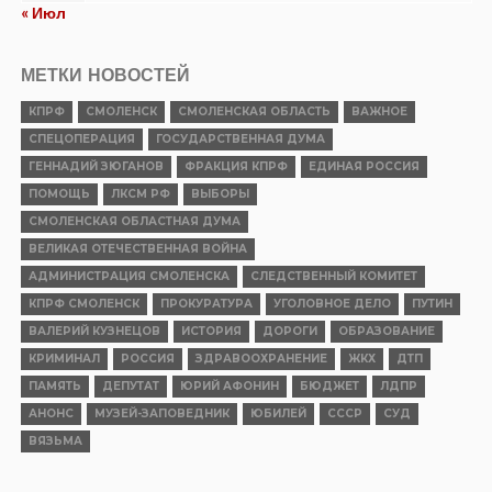
« Июл
МЕТКИ НОВОСТЕЙ
КПРФ
СМОЛЕНСК
СМОЛЕНСКАЯ ОБЛАСТЬ
ВАЖНОЕ
СПЕЦОПЕРАЦИЯ
ГОСУДАРСТВЕННАЯ ДУМА
ГЕННАДИЙ ЗЮГАНОВ
ФРАКЦИЯ КПРФ
ЕДИНАЯ РОССИЯ
ПОМОЩЬ
ЛКСМ РФ
ВЫБОРЫ
СМОЛЕНСКАЯ ОБЛАСТНАЯ ДУМА
ВЕЛИКАЯ ОТЕЧЕСТВЕННАЯ ВОЙНА
АДМИНИСТРАЦИЯ СМОЛЕНСКА
СЛЕДСТВЕННЫЙ КОМИТЕТ
КПРФ СМОЛЕНСК
ПРОКУРАТУРА
УГОЛОВНОЕ ДЕЛО
ПУТИН
ВАЛЕРИЙ КУЗНЕЦОВ
ИСТОРИЯ
ДОРОГИ
ОБРАЗОВАНИЕ
КРИМИНАЛ
РОССИЯ
ЗДРАВООХРАНЕНИЕ
ЖКХ
ДТП
ПАМЯТЬ
ДЕПУТАТ
ЮРИЙ АФОНИН
БЮДЖЕТ
ЛДПР
АНОНС
МУЗЕЙ-ЗАПОВЕДНИК
ЮБИЛЕЙ
СССР
СУД
ВЯЗЬМА