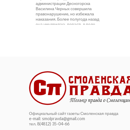
администрации Десногорска
Василина Черных совершила
правонарушение, но избежала
наказания. Более полугода назад
она умудрилась попасть в поле
зрения Административной
комиссии...
Официальный сайт газеты Смоленская правда
e-mail: smolpravda@gmail.com
тел. 8(4812) 35-04-66