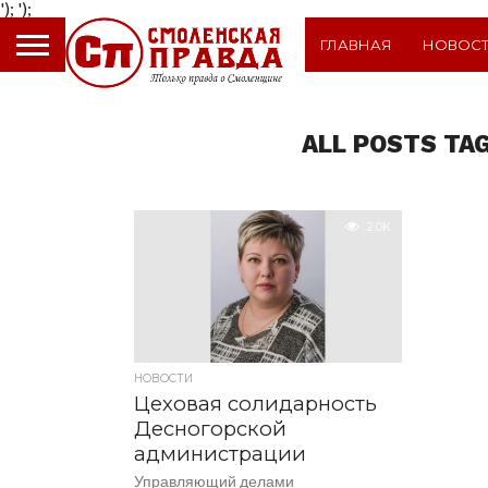
');
');
ГЛАВНАЯ
НОВОС
ALL POSTS TA
2.0K
НОВОСТИ
Цеховая солидарность
Десногорской
администрации
Управляющий делами