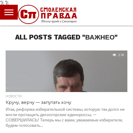
');
');
ГЛАВНАЯ
НОВОСТИ
ПРОИСШЕСТВИЯ
ПОЛИТИКА
КУЛЬТУРА
ЭКОНОМИКА
ОБЩЕСТВО
БЛОГИ
ALL POSTS TAGGED "ВАЖНЕО"
2.1K
НОВОСТИ
Кручу, верчу — запутать хочу
Итак, реформа избирательной системы, которую так долго не
могли протащить десногорские единороссы, —
СОВЕРШИЛАСЬ! Теперь мы с вами, уважаемые избиратели,
будем голосовать...