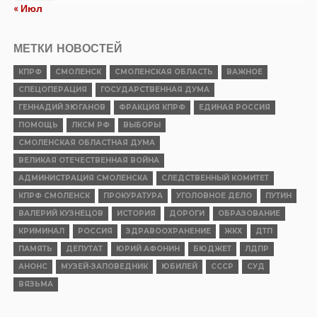
« Июл
МЕТКИ НОВОСТЕЙ
КПРФ
СМОЛЕНСК
СМОЛЕНСКАЯ ОБЛАСТЬ
ВАЖНОЕ
СПЕЦОПЕРАЦИЯ
ГОСУДАРСТВЕННАЯ ДУМА
ГЕННАДИЙ ЗЮГАНОВ
ФРАКЦИЯ КПРФ
ЕДИНАЯ РОССИЯ
ПОМОЩЬ
ЛКСМ РФ
ВЫБОРЫ
СМОЛЕНСКАЯ ОБЛАСТНАЯ ДУМА
ВЕЛИКАЯ ОТЕЧЕСТВЕННАЯ ВОЙНА
АДМИНИСТРАЦИЯ СМОЛЕНСКА
СЛЕДСТВЕННЫЙ КОМИТЕТ
КПРФ СМОЛЕНСК
ПРОКУРАТУРА
УГОЛОВНОЕ ДЕЛО
ПУТИН
ВАЛЕРИЙ КУЗНЕЦОВ
ИСТОРИЯ
ДОРОГИ
ОБРАЗОВАНИЕ
КРИМИНАЛ
РОССИЯ
ЗДРАВООХРАНЕНИЕ
ЖКХ
ДТП
ПАМЯТЬ
ДЕПУТАТ
ЮРИЙ АФОНИН
БЮДЖЕТ
ЛДПР
АНОНС
МУЗЕЙ-ЗАПОВЕДНИК
ЮБИЛЕЙ
СССР
СУД
ВЯЗЬМА