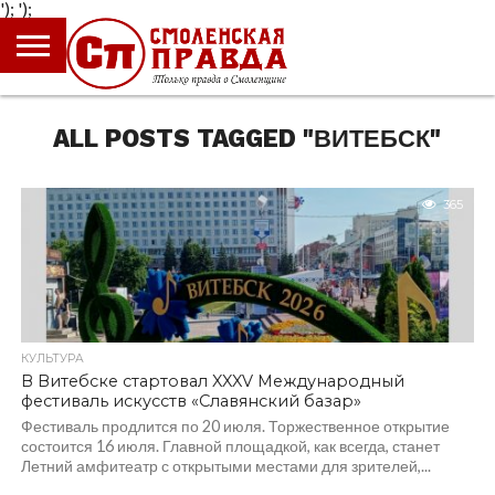
');
');
ГЛАВНАЯ
НОВОСТИ
ПРОИСШЕСТВИЯ
ПОЛИТИКА
КУЛЬТУРА
ЭКОНОМИКА
ОБЩЕСТВО
БЛОГИ
ALL POSTS TAGGED "ВИТЕБСК"
365
КУЛЬТУРА
В Витебске стартовал XXXV Международный
фестиваль искусств «Славянский базар»
Фестиваль продлится по 20 июля. Торжественное открытие
состоится 16 июля. Главной площадкой, как всегда, станет
Летний амфитеатр с открытыми местами для зрителей,...