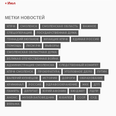
« Июл
МЕТКИ НОВОСТЕЙ
КПРФ
СМОЛЕНСК
СМОЛЕНСКАЯ ОБЛАСТЬ
ВАЖНОЕ
СПЕЦОПЕРАЦИЯ
ГОСУДАРСТВЕННАЯ ДУМА
ГЕННАДИЙ ЗЮГАНОВ
ФРАКЦИЯ КПРФ
ЕДИНАЯ РОССИЯ
ПОМОЩЬ
ЛКСМ РФ
ВЫБОРЫ
СМОЛЕНСКАЯ ОБЛАСТНАЯ ДУМА
ВЕЛИКАЯ ОТЕЧЕСТВЕННАЯ ВОЙНА
АДМИНИСТРАЦИЯ СМОЛЕНСКА
СЛЕДСТВЕННЫЙ КОМИТЕТ
КПРФ СМОЛЕНСК
ПРОКУРАТУРА
УГОЛОВНОЕ ДЕЛО
ПУТИН
ВАЛЕРИЙ КУЗНЕЦОВ
ИСТОРИЯ
ДОРОГИ
ОБРАЗОВАНИЕ
КРИМИНАЛ
РОССИЯ
ЗДРАВООХРАНЕНИЕ
ЖКХ
ДТП
ПАМЯТЬ
ДЕПУТАТ
ЮРИЙ АФОНИН
БЮДЖЕТ
ЛДПР
АНОНС
МУЗЕЙ-ЗАПОВЕДНИК
ЮБИЛЕЙ
СССР
СУД
ВЯЗЬМА