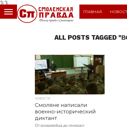
');
');
ГЛАВНАЯ
НОВОС
ALL POSTS TAGGED "
2.0K
НОВОСТИ
Смоляне написали
военно-исторический
диктант
От юнармейца до генерал-