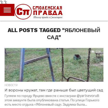
');
');
ГЛАВНАЯ
НОВОСТИ
ПРОИСШЕСТВИЯ
ПОЛИТИКА
КУЛЬТУРА
ЭКОНОМИКА
ОБЩЕСТВО
БЛОГИ
ALL POSTS TAGGED "ЯБЛОНЕВЫЙ
САД"
2.1K
НОВОСТИ
И вороны кружат, там где раньше был цветущий сад
Гуляем по городу Ярцево вместе с инстаграм @yartsevoruВ
этом аккаунте была опубликована статья. По улице Горького
есть место отдыха «Яблоневый сад». Задумка была...