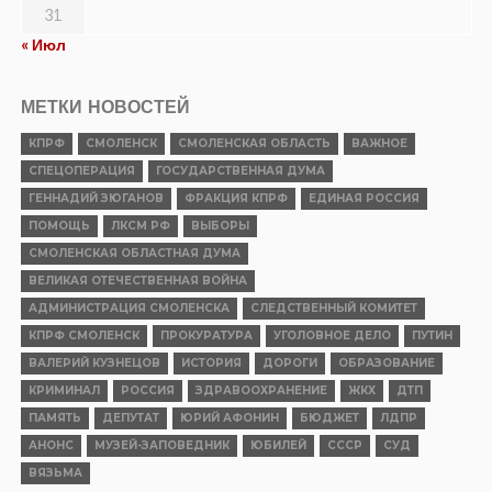
31
« Июл
МЕТКИ НОВОСТЕЙ
КПРФ
СМОЛЕНСК
СМОЛЕНСКАЯ ОБЛАСТЬ
ВАЖНОЕ
СПЕЦОПЕРАЦИЯ
ГОСУДАРСТВЕННАЯ ДУМА
ГЕННАДИЙ ЗЮГАНОВ
ФРАКЦИЯ КПРФ
ЕДИНАЯ РОССИЯ
ПОМОЩЬ
ЛКСМ РФ
ВЫБОРЫ
СМОЛЕНСКАЯ ОБЛАСТНАЯ ДУМА
ВЕЛИКАЯ ОТЕЧЕСТВЕННАЯ ВОЙНА
АДМИНИСТРАЦИЯ СМОЛЕНСКА
СЛЕДСТВЕННЫЙ КОМИТЕТ
КПРФ СМОЛЕНСК
ПРОКУРАТУРА
УГОЛОВНОЕ ДЕЛО
ПУТИН
ВАЛЕРИЙ КУЗНЕЦОВ
ИСТОРИЯ
ДОРОГИ
ОБРАЗОВАНИЕ
КРИМИНАЛ
РОССИЯ
ЗДРАВООХРАНЕНИЕ
ЖКХ
ДТП
ПАМЯТЬ
ДЕПУТАТ
ЮРИЙ АФОНИН
БЮДЖЕТ
ЛДПР
АНОНС
МУЗЕЙ-ЗАПОВЕДНИК
ЮБИЛЕЙ
СССР
СУД
ВЯЗЬМА