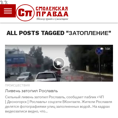
');
');
ГЛАВНАЯ
НОВОСТИ
ПРОИСШЕСТВИЯ
ПОЛИТИКА
КУЛЬТУРА
ЭКОНОМИКА
ОБЩЕСТВО
БЛОГИ
ALL POSTS TAGGED "ЗАТОПЛЕНИЕ"
1.6K
ПРОИСШЕСТВИЯ
Ливень затопил Рославль
Сильный ливень затопил Рославль, сообщает паблик «ЧП
| Десногорск | Рославль» соцсети ВКонтакте. Жители Рославля
делятся фотографиями улиц заполненных водой.. На кадрах
видеозаписи видно, что...