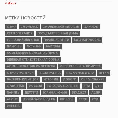
« Июл
МЕТКИ НОВОСТЕЙ
КПРФ
СМОЛЕНСК
СМОЛЕНСКАЯ ОБЛАСТЬ
ВАЖНОЕ
СПЕЦОПЕРАЦИЯ
ГОСУДАРСТВЕННАЯ ДУМА
ГЕННАДИЙ ЗЮГАНОВ
ФРАКЦИЯ КПРФ
ЕДИНАЯ РОССИЯ
ПОМОЩЬ
ЛКСМ РФ
ВЫБОРЫ
СМОЛЕНСКАЯ ОБЛАСТНАЯ ДУМА
ВЕЛИКАЯ ОТЕЧЕСТВЕННАЯ ВОЙНА
АДМИНИСТРАЦИЯ СМОЛЕНСКА
СЛЕДСТВЕННЫЙ КОМИТЕТ
КПРФ СМОЛЕНСК
ПРОКУРАТУРА
УГОЛОВНОЕ ДЕЛО
ПУТИН
ВАЛЕРИЙ КУЗНЕЦОВ
ИСТОРИЯ
ДОРОГИ
ОБРАЗОВАНИЕ
КРИМИНАЛ
РОССИЯ
ЗДРАВООХРАНЕНИЕ
ЖКХ
ДТП
ПАМЯТЬ
ДЕПУТАТ
ЮРИЙ АФОНИН
БЮДЖЕТ
ЛДПР
АНОНС
МУЗЕЙ-ЗАПОВЕДНИК
ЮБИЛЕЙ
СССР
СУД
ВЯЗЬМА