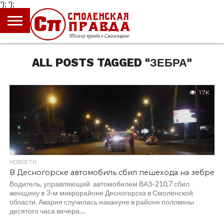
');
');
ГЛАВНАЯ
НОВОСТИ
ПРОИСШЕСТВИЯ
ПОЛИТИКА
КУЛЬТУРА
ЭКОНОМИКА
ОБЩЕСТВО
БЛОГИ
ALL POSTS TAGGED "ЗЕБРА"
1.7K
НОВОСТИ
В Десногорске автомобиль сбил пешехода на зебре
Водитель, управляющий автомобилем ВАЗ-210,7 сбил
женщину в 3-м микрорайоне Десногорска в Смоленской
области. Авария случилась накануне в районе половины
десятого часа вечера....