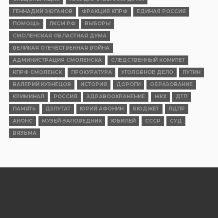
ГЕННАДИЙ ЗЮГАНОВ
ФРАКЦИЯ КПРФ
ЕДИНАЯ РОССИЯ
ПОМОЩЬ
ЛКСМ РФ
ВЫБОРЫ
СМОЛЕНСКАЯ ОБЛАСТНАЯ ДУМА
ВЕЛИКАЯ ОТЕЧЕСТВЕННАЯ ВОЙНА
АДМИНИСТРАЦИЯ СМОЛЕНСКА
СЛЕДСТВЕННЫЙ КОМИТЕТ
КПРФ СМОЛЕНСК
ПРОКУРАТУРА
УГОЛОВНОЕ ДЕЛО
ПУТИН
ВАЛЕРИЙ КУЗНЕЦОВ
ИСТОРИЯ
ДОРОГИ
ОБРАЗОВАНИЕ
КРИМИНАЛ
РОССИЯ
ЗДРАВООХРАНЕНИЕ
ЖКХ
ДТП
ПАМЯТЬ
ДЕПУТАТ
ЮРИЙ АФОНИН
БЮДЖЕТ
ЛДПР
АНОНС
МУЗЕЙ-ЗАПОВЕДНИК
ЮБИЛЕЙ
СССР
СУД
ВЯЗЬМА