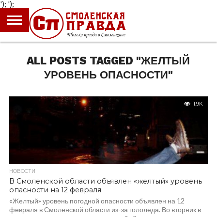
');
');
ГЛАВНАЯ
НОВОСТИ
ПРОИСШЕСТВИЯ
ПОЛИТИКА
КУЛЬТУРА
ЭКОНОМИКА
ОБЩЕСТВО
БЛОГИ
ALL POSTS TAGGED "ЖЕЛТЫЙ
УРОВЕНЬ ОПАСНОСТИ"
1.9K
НОВОСТИ
В Смоленской области объявлен «желтый» уровень
опасности на 12 февраля
«Желтый» уровень погодной опасности объявлен на 12
февраля в Смоленской области из-за гололеда. Во вторник в