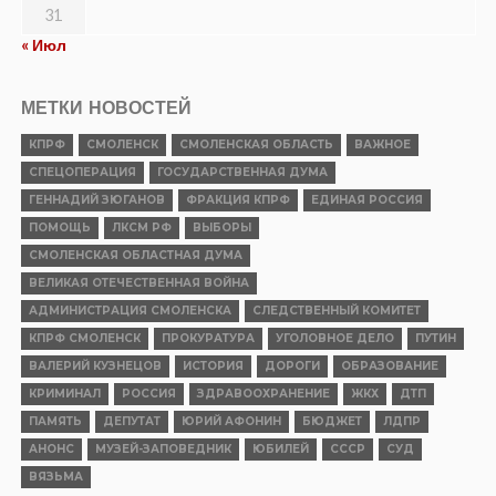
31
« Июл
МЕТКИ НОВОСТЕЙ
КПРФ
СМОЛЕНСК
СМОЛЕНСКАЯ ОБЛАСТЬ
ВАЖНОЕ
СПЕЦОПЕРАЦИЯ
ГОСУДАРСТВЕННАЯ ДУМА
ГЕННАДИЙ ЗЮГАНОВ
ФРАКЦИЯ КПРФ
ЕДИНАЯ РОССИЯ
ПОМОЩЬ
ЛКСМ РФ
ВЫБОРЫ
СМОЛЕНСКАЯ ОБЛАСТНАЯ ДУМА
ВЕЛИКАЯ ОТЕЧЕСТВЕННАЯ ВОЙНА
АДМИНИСТРАЦИЯ СМОЛЕНСКА
СЛЕДСТВЕННЫЙ КОМИТЕТ
КПРФ СМОЛЕНСК
ПРОКУРАТУРА
УГОЛОВНОЕ ДЕЛО
ПУТИН
ВАЛЕРИЙ КУЗНЕЦОВ
ИСТОРИЯ
ДОРОГИ
ОБРАЗОВАНИЕ
КРИМИНАЛ
РОССИЯ
ЗДРАВООХРАНЕНИЕ
ЖКХ
ДТП
ПАМЯТЬ
ДЕПУТАТ
ЮРИЙ АФОНИН
БЮДЖЕТ
ЛДПР
АНОНС
МУЗЕЙ-ЗАПОВЕДНИК
ЮБИЛЕЙ
СССР
СУД
ВЯЗЬМА