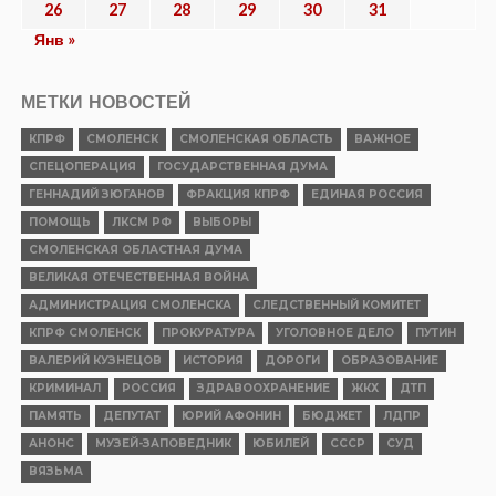
26
27
28
29
30
31
Янв »
МЕТКИ НОВОСТЕЙ
КПРФ
СМОЛЕНСК
СМОЛЕНСКАЯ ОБЛАСТЬ
ВАЖНОЕ
СПЕЦОПЕРАЦИЯ
ГОСУДАРСТВЕННАЯ ДУМА
ГЕННАДИЙ ЗЮГАНОВ
ФРАКЦИЯ КПРФ
ЕДИНАЯ РОССИЯ
ПОМОЩЬ
ЛКСМ РФ
ВЫБОРЫ
СМОЛЕНСКАЯ ОБЛАСТНАЯ ДУМА
ВЕЛИКАЯ ОТЕЧЕСТВЕННАЯ ВОЙНА
АДМИНИСТРАЦИЯ СМОЛЕНСКА
СЛЕДСТВЕННЫЙ КОМИТЕТ
КПРФ СМОЛЕНСК
ПРОКУРАТУРА
УГОЛОВНОЕ ДЕЛО
ПУТИН
ВАЛЕРИЙ КУЗНЕЦОВ
ИСТОРИЯ
ДОРОГИ
ОБРАЗОВАНИЕ
КРИМИНАЛ
РОССИЯ
ЗДРАВООХРАНЕНИЕ
ЖКХ
ДТП
ПАМЯТЬ
ДЕПУТАТ
ЮРИЙ АФОНИН
БЮДЖЕТ
ЛДПР
АНОНС
МУЗЕЙ-ЗАПОВЕДНИК
ЮБИЛЕЙ
СССР
СУД
ВЯЗЬМА