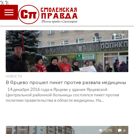
');
');
ГЛАВНАЯ
НОВОСТИ
ПРОИСШЕСТВИЯ
ПОЛИТИКА
КУЛЬТУРА
ЭКОНОМИКА
ОБЩЕСТВО
БЛОГИ
2.8K
НОВОСТИ
В Ярцево прошел пикет против развала медицины
14 декабря 2016 года в Ярцеве у здания Ярцевской
Центральной районной больницы состоялся пикет против
политики правительства в области медицины. На...
13.7K
8