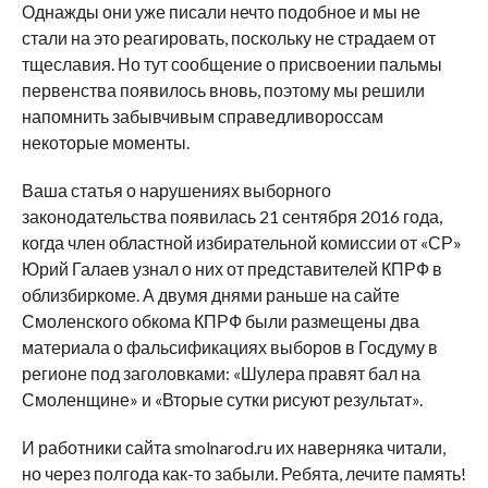
Однажды они уже писали нечто подобное и мы не
стали на это реагировать, поскольку не страдаем от
тщеславия. Но тут сообщение о присвоении пальмы
первенства появилось вновь, поэтому мы решили
напомнить забывчивым справедливороссам
некоторые моменты.
Ваша статья о нарушениях выборного
законодательства появилась 21 сентября 2016 года,
когда член областной избирательной комиссии от «СР»
Юрий Галаев узнал о них от представителей КПРФ в
облизбиркоме. А двумя днями раньше на сайте
Смоленского обкома КПРФ были размещены два
материала о фальсификациях выборов в Госдуму в
регионе под заголовками: «Шулера правят бал на
Смоленщине» и «Вторые сутки рисуют результат».
И работники сайта smolnarod.ru их наверняка читали,
но через полгода как-то забыли. Ребята, лечите память!