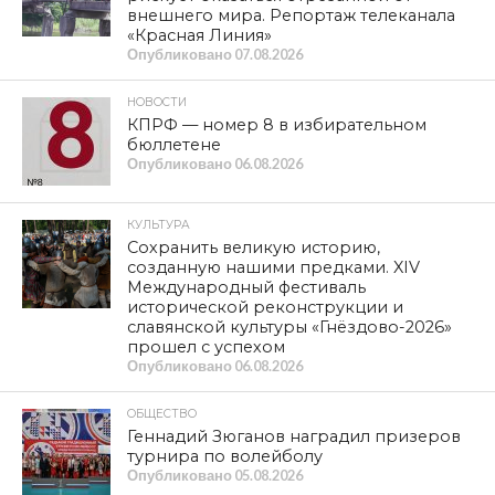
внешнего мира. Репортаж телеканала
«Красная Линия»
Опубликовано
07.08.2026
НОВОСТИ
КПРФ — номер 8 в избирательном
бюллетене
Опубликовано
06.08.2026
КУЛЬТУРА
Сохранить великую историю,
созданную нашими предками. XIV
Международный фестиваль
исторической реконструкции и
славянской культуры «Гнёздово-2026»
прошел с успехом
Опубликовано
06.08.2026
ОБЩЕСТВО
Геннадий Зюганов наградил призеров
турнира по волейболу
Опубликовано
05.08.2026