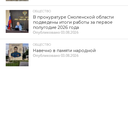
ОБЩЕСТВО
В прокуратуре Смоленской области
подведены итоги работы за первое
полугодие 2026 года
Опубликовано
03.08.2026
ОБЩЕСТВО
Навечно в памяти народной
Опубликовано
03.08.2026
ПОЛИТИКА
Не спасет пиар-отдел, если нет
реальных дел
Опубликовано
02.08.2026
КРИМИНАЛ
Обманул государство ради бизнеса:
смоленскому предпринимателю дали
3,5 года колонии строгого режима