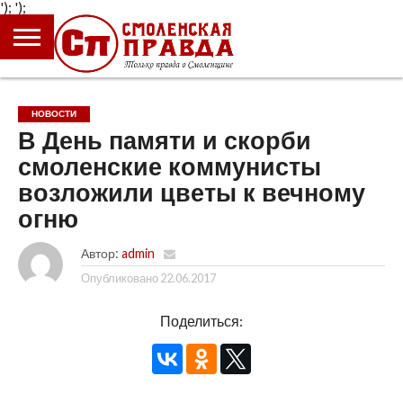
');
');
ГЛАВНАЯ
НОВОСТИ
ПРОИСШЕСТВИЯ
ПОЛИТИКА
КУЛЬТУРА
ЭКОНОМИКА
ОБЩЕСТВО
БЛОГИ
НОВОСТИ
В День памяти и скорби
смоленские коммунисты
возложили цветы к вечному
огню
Автор:
admin
Опубликовано
22.06.2017
Поделиться: