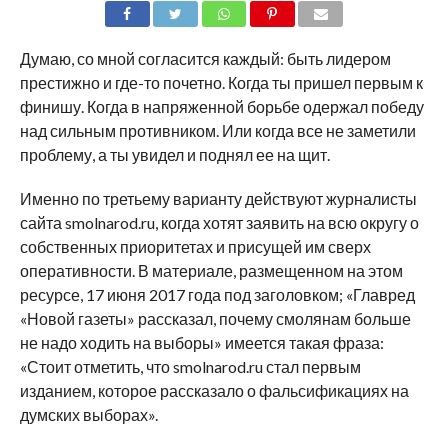
SHARE
TWEET
SHARE
SHARE
EMAIL
Думаю, со мной согласится каждый: быть лидером
престижно и где-то почетно. Когда ты пришел первым к
финишу. Когда в напряженной борьбе одержал победу
над сильным противником. Или когда все не заметили
проблему, а ты увидел и поднял ее на щит.
Именно по третьему варианту действуют журналисты
сайта smolnarod.ru, когда хотят заявить на всю округу о
собственных приоритетах и присущей им сверх
оперативности. В материале, размещенном на этом
ресурсе, 17 июня 2017 года под заголовком; «Главред
«Новой газеты» рассказал, почему смолянам больше
не надо ходить на выборы» имеется такая фраза:
«Стоит отметить, что smolnarod.ru стал первым
изданием, которое рассказало о фальсификациях на
думских выборах».