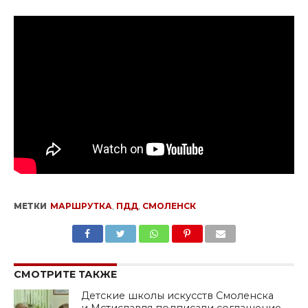
МЕТКИ
МАРШРУТКА
,
ПДД
,
СМОЛЕНСК
SHARE
TWEET
SHARE
SHARE
EMAIL
СМОТРИТЕ ТАКЖЕ
Детские школы искусств Смоленска
и Мстиславля подписали соглашение