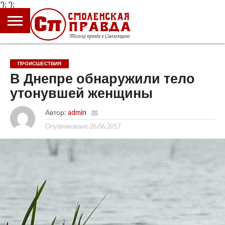
');
');
ГЛАВНАЯ
НОВОСТИ
ПРОИСШЕСТВИЯ
ПОЛИТИКА
КУЛЬТУРА
ЭКОНОМИКА
ОБЩЕСТВО
БЛОГИ
ПРОИСШЕСТВИЯ
В Днепре обнаружили тело
утонувшей женщины
Автор:
admin
Опубликовано
26.06.2017