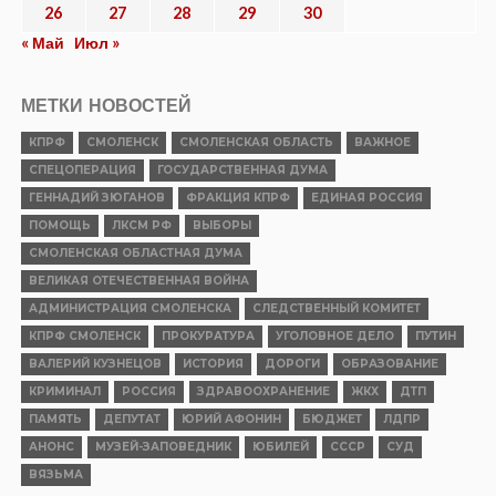
26
27
28
29
30
« Май
Июл »
МЕТКИ НОВОСТЕЙ
КПРФ
СМОЛЕНСК
СМОЛЕНСКАЯ ОБЛАСТЬ
ВАЖНОЕ
СПЕЦОПЕРАЦИЯ
ГОСУДАРСТВЕННАЯ ДУМА
ГЕННАДИЙ ЗЮГАНОВ
ФРАКЦИЯ КПРФ
ЕДИНАЯ РОССИЯ
ПОМОЩЬ
ЛКСМ РФ
ВЫБОРЫ
СМОЛЕНСКАЯ ОБЛАСТНАЯ ДУМА
ВЕЛИКАЯ ОТЕЧЕСТВЕННАЯ ВОЙНА
АДМИНИСТРАЦИЯ СМОЛЕНСКА
СЛЕДСТВЕННЫЙ КОМИТЕТ
КПРФ СМОЛЕНСК
ПРОКУРАТУРА
УГОЛОВНОЕ ДЕЛО
ПУТИН
ВАЛЕРИЙ КУЗНЕЦОВ
ИСТОРИЯ
ДОРОГИ
ОБРАЗОВАНИЕ
КРИМИНАЛ
РОССИЯ
ЗДРАВООХРАНЕНИЕ
ЖКХ
ДТП
ПАМЯТЬ
ДЕПУТАТ
ЮРИЙ АФОНИН
БЮДЖЕТ
ЛДПР
АНОНС
МУЗЕЙ-ЗАПОВЕДНИК
ЮБИЛЕЙ
СССР
СУД
ВЯЗЬМА