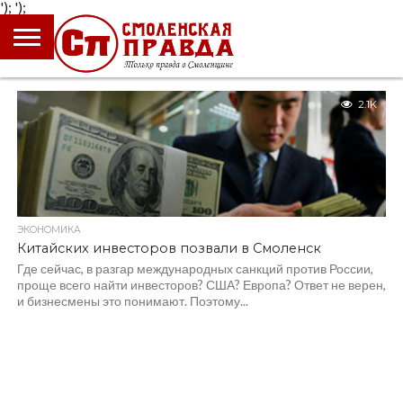
');
');
ГЛАВНАЯ
НОВОСТИ
ПРОИСШЕСТВИЯ
ПОЛИТИКА
КУЛЬТУРА
ЭКОНОМИКА
ОБЩЕСТВО
БЛОГИ
2.1K
ЭКОНОМИКА
Китайских инвесторов позвали в Смоленск
Где сейчас, в разгар международных санкций против России,
проще всего найти инвесторов? США? Европа? Ответ не верен,
и бизнесмены это понимают. Поэтому...