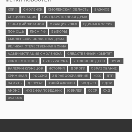
КПРФ
СМОЛЕНСК
СМОЛЕНСКАЯ ОБЛАСТЬ
ВАЖНОЕ
СПЕЦОПЕРАЦИЯ
ГОСУДАРСТВЕННАЯ ДУМА
ГЕННАДИЙ ЗЮГАНОВ
ФРАКЦИЯ КПРФ
ЕДИНАЯ РОССИЯ
ПОМОЩЬ
ЛКСМ РФ
ВЫБОРЫ
СМОЛЕНСКАЯ ОБЛАСТНАЯ ДУМА
ВЕЛИКАЯ ОТЕЧЕСТВЕННАЯ ВОЙНА
АДМИНИСТРАЦИЯ СМОЛЕНСКА
СЛЕДСТВЕННЫЙ КОМИТЕТ
КПРФ СМОЛЕНСК
ПРОКУРАТУРА
УГОЛОВНОЕ ДЕЛО
ПУТИН
ВАЛЕРИЙ КУЗНЕЦОВ
ИСТОРИЯ
ДОРОГИ
ОБРАЗОВАНИЕ
КРИМИНАЛ
РОССИЯ
ЗДРАВООХРАНЕНИЕ
ЖКХ
ДТП
ПАМЯТЬ
ДЕПУТАТ
ЮРИЙ АФОНИН
БЮДЖЕТ
ЛДПР
АНОНС
МУЗЕЙ-ЗАПОВЕДНИК
ЮБИЛЕЙ
СССР
СУД
ВЯЗЬМА