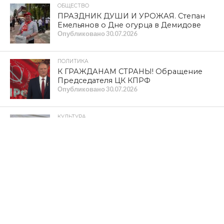
ОБЩЕСТВО
ПРАЗДНИК ДУШИ И УРОЖАЯ. Степан
Емельянов о Дне огурца в Демидове
Опубликовано
30.07.2026
ПОЛИТИКА
К ГРАЖДАНАМ СТРАНЫ! Обращение
Председателя ЦК КПРФ
Опубликовано
30.07.2026
КУЛЬТУРА
Из «Шуфлядки писателя»
Опубликовано
29.07.2026
НОВОСТИ
Прокуратура добилась восстановления
прав граждан на качественное
водоснабжение
Опубликовано
29.07.2026