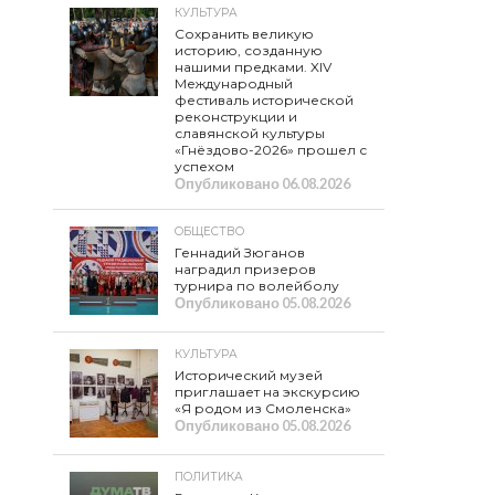
КУЛЬТУРА
Сохранить великую
историю, созданную
нашими предками. XIV
Международный
фестиваль исторической
реконструкции и
славянской культуры
«Гнёздово-2026» прошел с
успехом
Опубликовано
06.08.2026
ОБЩЕСТВО
Геннадий Зюганов
наградил призеров
турнира по волейболу
Опубликовано
05.08.2026
КУЛЬТУРА
Исторический музей
приглашает на экскурсию
«Я родом из Смоленска»
Опубликовано
05.08.2026
ПОЛИТИКА