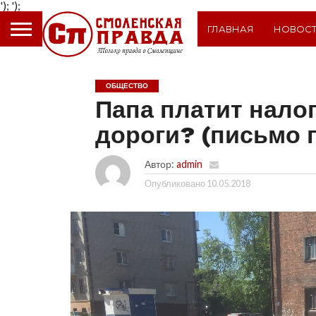
');
');
ГЛАВНАЯ
НОВОС
ОБЩЕСТВО
Папа платит налог
дороги? (письмо 
Автор:
admin
Опубликовано
10.05.2018