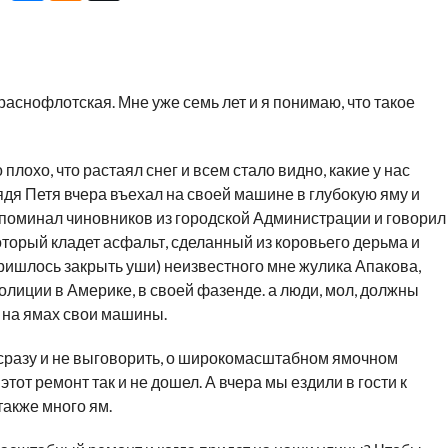
аснофлотская. Мне уже семь лет и я понимаю, что такое
плохо, что растаял снег и всем стало видно, какие у нас
ядя Петя вчера въехал на своей машине в глубокую яму и
е поминал чиновников из городской Администрации и говорил
оторый кладет асфальт, сделанный из коровьего дерьма и
ришлось закрыть уши) неизвестного мне жулика Апакова,
олиции в Америке, в своей фазенде. а люди, мол, должны
ь на ямах свои машины.
 сразу и не выговорить, о широкомасштабном ямочном
тот ремонт так и не дошел. А вчера мы ездили в гости к
также много ям.