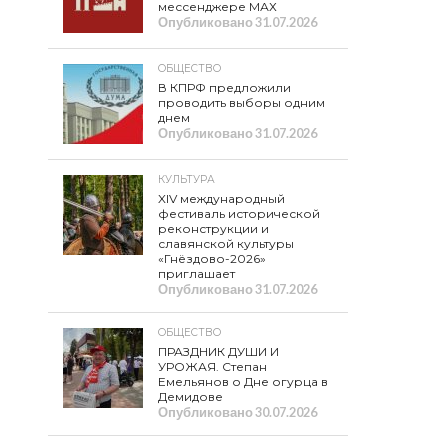
мессенджере МАХ
Опубликовано
31.07.2026
ОБЩЕСТВО
В КПРФ предложили
проводить выборы одним
днем
Опубликовано
31.07.2026
КУЛЬТУРА
XIV международный
фестиваль исторической
реконструкции и
славянской культуры
«Гнёздово-2026»
приглашает
Опубликовано
31.07.2026
ОБЩЕСТВО
ПРАЗДНИК ДУШИ И
УРОЖАЯ. Степан
Емельянов о Дне огурца в
Демидове
Опубликовано
30.07.2026