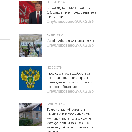
ПОЛИТИКА
К ГРАЖДАНАМ СТРАНЫ!
Обращение Председателя
ЦК КПРФ
Опубликовано
30.07.2026
КУЛЬТУРА
Из «Шуфлядки писателя»
Опубликовано
29.07.2026
НОВОСТИ
Прокуратура добилась
восстановления прав
граждан на качественное
водоснабжение
Опубликовано
29.07.2026
ОБЩЕСТВО
Телеканал «Красная
Линия»: в Краснинском
муниципальном округе
мать участника СВО не
может добиться ремонта
жилья