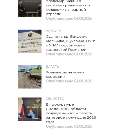
Владимир Кашин о
ключевых решениях по
поддержке аграрной
отрасли
Опубликовано
04.08.2026
НОВОСТИ
Суд признал Бандеру,
Мельника, Шухевича, ОУН*
и УПА* пособниками
нацистской Германии
Опубликовано
04.08.2026
ВЛАСТЬ
Коекакеры на новых
скоростях
Опубликовано
04.08.2026
ОБЩЕСТВО
В прокуратуре
Смоленской области
подведены итоги работы
за первое полугодие 2026
года
Опубликовано
03.08.2026