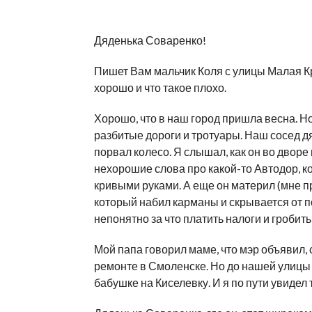
Дяденька Соваренко!
Пишет Вам мальчик Коля с улицы Малая Кр
хорошо и что такое плохо.
Хорошо, что в наш город пришла весна. Но 
разбитые дороги и тротуары. Наш сосед д
порвал колесо. Я слышал, как он во двор
нехорошие слова про какой-то Автодор, к
кривыми руками. А еще он материл (мне п
который набил карманы и скрывается от п
непонятно за что платить налоги и гробит
Мой папа говорил маме, что мэр объявил,
ремонте в Смоленске. Но до нашей улицы э
бабушке на Киселевку. И я по пути увидел 