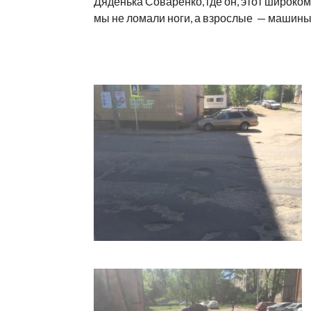
Дяденька Соваренко, где он, этот широко
мы не ломали ноги, а взрослые — машины