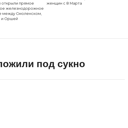
и открыли прямое
женщин с 8 Марта
ное железнодорожное
 между Смоленском,
 и Оршей
ложили под сукно