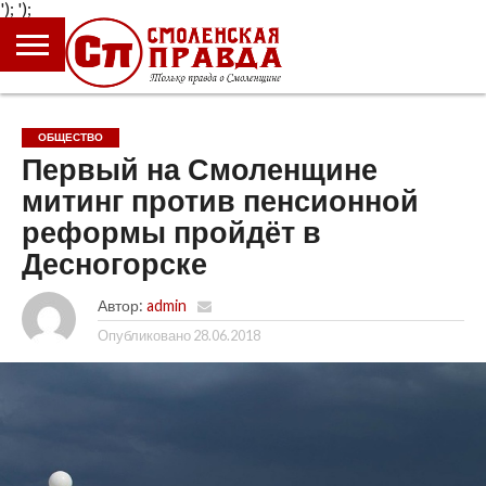
');
');
ГЛАВНАЯ
НОВОСТИ
ПРОИСШЕСТВИЯ
ПОЛИТИКА
КУЛЬТУРА
ЭКОНОМИКА
ОБЩЕСТВО
БЛОГИ
ОБЩЕСТВО
Первый на Смоленщине
митинг против пенсионной
реформы пройдёт в
Десногорске
Автор:
admin
Опубликовано
28.06.2018