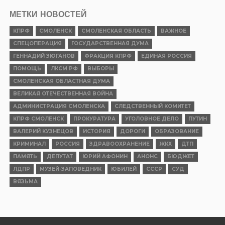
МЕТКИ НОВОСТЕЙ
КПРФ
СМОЛЕНСК
СМОЛЕНСКАЯ ОБЛАСТЬ
ВАЖНОЕ
СПЕЦОПЕРАЦИЯ
ГОСУДАРСТВЕННАЯ ДУМА
ГЕННАДИЙ ЗЮГАНОВ
ФРАКЦИЯ КПРФ
ЕДИНАЯ РОССИЯ
ПОМОЩЬ
ЛКСМ РФ
ВЫБОРЫ
СМОЛЕНСКАЯ ОБЛАСТНАЯ ДУМА
ВЕЛИКАЯ ОТЕЧЕСТВЕННАЯ ВОЙНА
АДМИНИСТРАЦИЯ СМОЛЕНСКА
СЛЕДСТВЕННЫЙ КОМИТЕТ
КПРФ СМОЛЕНСК
ПРОКУРАТУРА
УГОЛОВНОЕ ДЕЛО
ПУТИН
ВАЛЕРИЙ КУЗНЕЦОВ
ИСТОРИЯ
ДОРОГИ
ОБРАЗОВАНИЕ
КРИМИНАЛ
РОССИЯ
ЗДРАВООХРАНЕНИЕ
ЖКХ
ДТП
ПАМЯТЬ
ДЕПУТАТ
ЮРИЙ АФОНИН
АНОНС
БЮДЖЕТ
ЛДПР
МУЗЕЙ-ЗАПОВЕДНИК
ЮБИЛЕЙ
СССР
СУД
ВЯЗЬМА