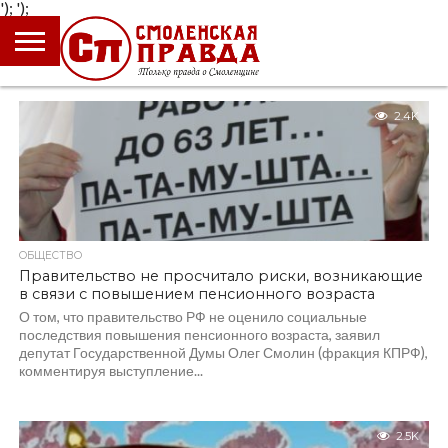
');
');
ГЛАВНАЯ
НОВОСТИ
ПРОИСШЕСТВИЯ
ПОЛИТИКА
КУЛЬТУРА
ЭКОНОМИКА
ОБЩЕСТВО
БЛОГИ
2.4K
ОБЩЕСТВО
Правительство не просчитало риски, возникающие
в связи с повышением пенсионного возраста
О том, что правительство РФ не оценило социальные
последствия повышения пенсионного возраста, заявил
депутат Государственной Думы Олег Смолин (фракция КПРФ),
комментируя выступление...
2.5K