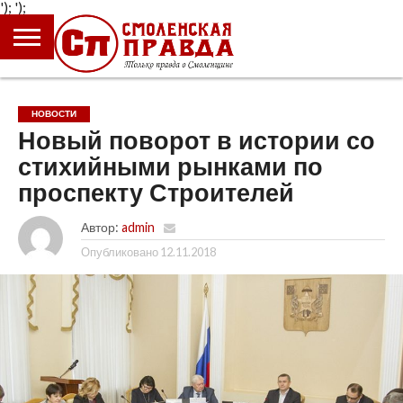
');
');
ГЛАВНАЯ
НОВОСТИ
ПРОИСШЕСТВИЯ
ПОЛИТИКА
КУЛЬТУРА
ЭКОНОМИКА
ОБЩЕСТВО
БЛОГИ
НОВОСТИ
Новый поворот в истории со
стихийными рынками по
проспекту Строителей
Автор:
admin
Опубликовано
12.11.2018