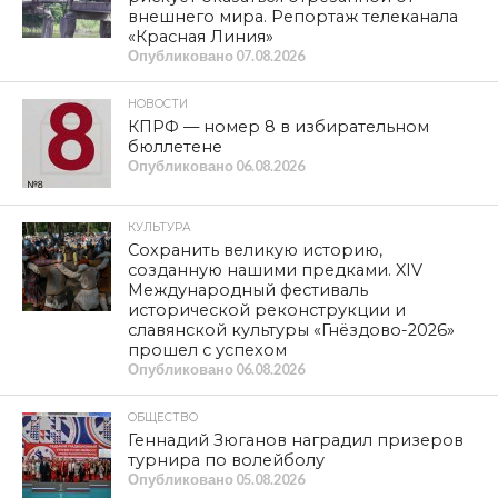
внешнего мира. Репортаж телеканала
«Красная Линия»
Опубликовано
07.08.2026
НОВОСТИ
КПРФ — номер 8 в избирательном
бюллетене
Опубликовано
06.08.2026
КУЛЬТУРА
Сохранить великую историю,
созданную нашими предками. XIV
Международный фестиваль
исторической реконструкции и
славянской культуры «Гнёздово-2026»
прошел с успехом
Опубликовано
06.08.2026
ОБЩЕСТВО
Геннадий Зюганов наградил призеров
турнира по волейболу
Опубликовано
05.08.2026