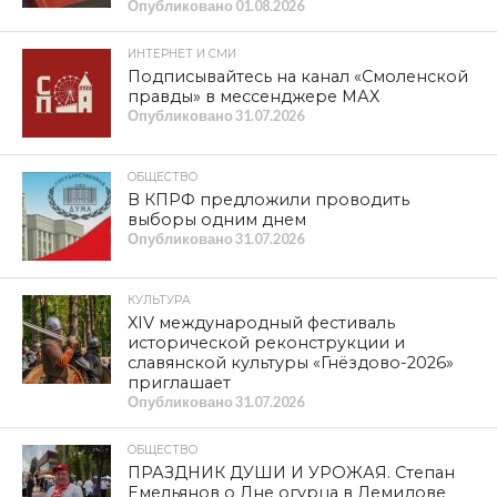
Опубликовано
01.08.2026
ИНТЕРНЕТ И СМИ
Подписывайтесь на канал «Смоленской
правды» в мессенджере МАХ
Опубликовано
31.07.2026
ОБЩЕСТВО
В КПРФ предложили проводить
выборы одним днем
Опубликовано
31.07.2026
КУЛЬТУРА
XIV международный фестиваль
исторической реконструкции и
славянской культуры «Гнёздово-2026»
приглашает
Опубликовано
31.07.2026
ОБЩЕСТВО
ПРАЗДНИК ДУШИ И УРОЖАЯ. Степан
Емельянов о Дне огурца в Демидове