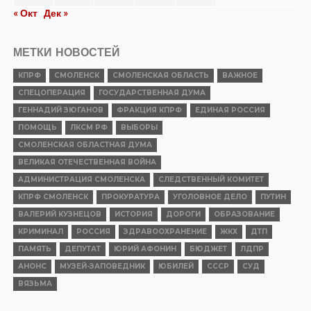
исторической реконструкции и
славянской культуры «Гнёздово-2026»
приглашает
Опубликовано
31.07.2026
ОБЩЕСТВО
ПРАЗДНИК ДУШИ И УРОЖАЯ. Степан
Емельянов о Дне огурца в Демидове
Опубликовано
30.07.2026
ПОЛИТИКА
К ГРАЖДАНАМ СТРАНЫ! Обращение
Председателя ЦК КПРФ
Опубликовано
30.07.2026
КУЛЬТУРА
Из «Шуфлядки писателя»
Опубликовано
29.07.2026
НОВОСТИ