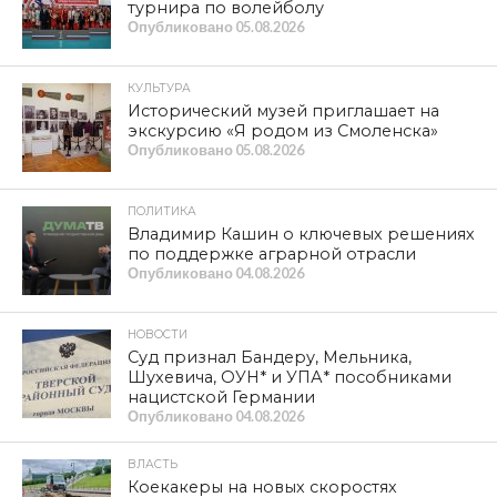
SHARE
TWEET
SHARE
SHARE
EMAIL
СМОТРИТЕ ТАКЖЕ
В прокуратуре Смоленской области
подведены итоги работы за первое
полугодие 2026 года
Верховный Суд РФ: принуждение к
электронному голосованию — это
преступление
Статистика преступлений в
Смоленской области за четыре
месяца текущего года
«Ощущение чуда». Олигарх Усманов получил пятый