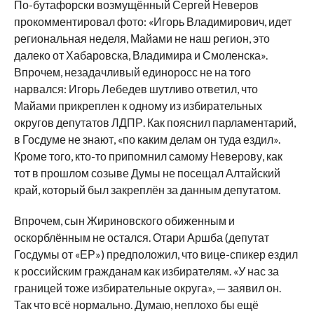
По-бутафорски возмущённый Сергей Неверов
прокомментировал фото: «Игорь Владимирович, идет
региональная неделя, Майами не наш регион, это
далеко от Хабаровска, Владимира и Смоленска».
Впрочем, незадачливый единоросс не на того
нарвался: Игорь Лебедев шутливо ответил, что
Майами прикреплен к одному из избирательных
округов депутатов ЛДПР. Как пояснил парламентарий,
в Госдуме не знают, «по каким делам он туда ездил».
Кроме того, кто-то припомнил самому Неверову, как
тот в прошлом созыве Думы не посещал Алтайский
край, который был закреплён за данным депутатом.
Впрочем, сын Жириновского обиженным и
оскорблённым не остался. Отари Аршба (депутат
Госдумы от «ЕР») предположил, что вице-спикер ездил
к российским гражданам как избирателям. «У нас за
границей тоже избирательные округа», — заявил он.
Так что всё нормально. Думаю, неплохо бы ещё