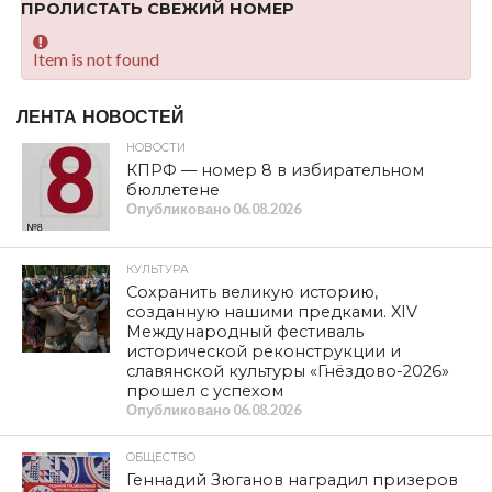
SHARE
TWEET
SHARE
SHARE
EMAIL
Во время обхода территории охотхозяйства в лесном
массиве возле деревни Любовка (Рославльский
район) местный егерь услышал звук выстрела; не
теряя времени гражданин обратился в МВД.
Полицейские выяснили, что предполагаемого места
выстрела егерь обнаружил автомашину, а возле неё —
пятна бурого цвета, похожие на кровь.
Сотрудники МВД с бдительным егерем дождались
хозяина машины, в багажнике которой затем
обнаружили тушу косули. Предполагаемый преступник
— житель Десногорска 1975 года рождения. Против
охотника возбуждено дело по статье «Незаконная
охота».
МЕТКИ
ДЕСНОГОРСК
,
ПРЕСТУПЛЕНИЕ
,
РОСЛАВЛЬСКИЙ
РАЙОН