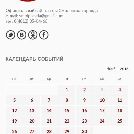
реальных дел
Опубликовано
02.08.2026
КРИМИНАЛ
Обманул государство ради бизнеса:
смоленскому предпринимателю дали
3,5 года колонии строгого режима
Опубликовано
01.08.2026
ИНТЕРНЕТ И СМИ
Подписывайтесь на канал «Смоленской
правды» в мессенджере МАХ
Опубликовано
31.07.2026
ОБЩЕСТВО
В КПРФ предложили проводить
выборы одним днем
Опубликовано
31.07.2026
КУЛЬТУРА
XIV международный фестиваль