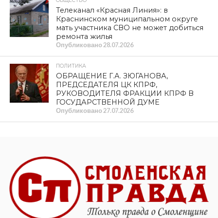
Шухевича, ОУН* и УПА* пособниками
нацистской Германии
Опубликовано
04.08.2026
ВЛАСТЬ
Коекакеры на новых скоростях
Опубликовано
04.08.2026
ОБЩЕСТВО
В прокуратуре Смоленской области
подведены итоги работы за первое
полугодие 2026 года
Опубликовано
03.08.2026
ОБЩЕСТВО
Навечно в памяти народной
Опубликовано
03.08.2026
ПОЛИТИКА
Не спасет пиар-отдел, если нет