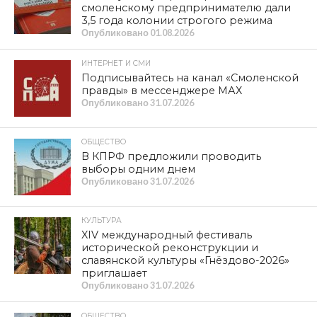
В Смоленске продолжаются летние
кинопоказы на большом экране в
сквере имени воеводы Михаила
Шеина
ПРОЛИСТАТЬ СВЕЖИЙ НОМЕР
Item is not found
ЛЕНТА НОВОСТЕЙ
НОВОСТИ
КПРФ — номер 8 в избирательном
бюллетене
Опубликовано
06.08.2026
КУЛЬТУРА
Сохранить великую историю,
созданную нашими предками. XIV
Международный фестиваль
исторической реконструкции и