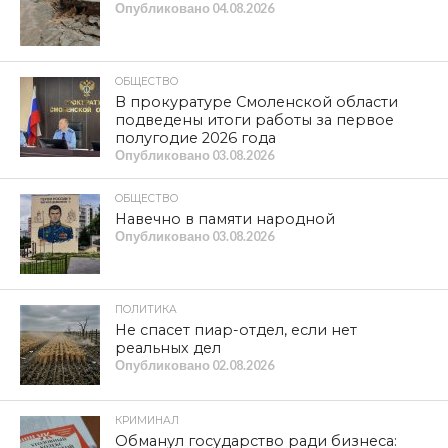
орден из рук Путина
Забота об избирателях по-ЛДПРовски
ПОПУЛЯРНЫЕ НОВОСТИ
КУЛЬТУРА
XIV международный фестиваль
исторической реконструкции и
славянской культуры
«Гнёздово-2026» приглашает
ОБЩЕСТВО
Телеканал «Красная Линия»: в
Краснинском муниципальном округе
мать участника СВО не может
добиться ремонта жилья
ОБЩЕСТВО
Верховный Суд РФ: принуждение к
электронному голосованию — это
преступление
КУЛЬТУРА