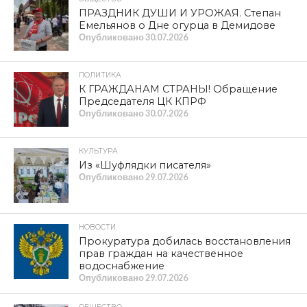
славянской культуры «Гнёздово-2026»
прошел с успехом
Опубликовано
06.08.2026
ОБЩЕСТВО
Геннадий Зюганов наградил призеров
турнира по волейболу
Опубликовано
05.08.2026
КУЛЬТУРА
Исторический музей приглашает на
экскурсию «Я родом из Смоленска»
Опубликовано
05.08.2026
ПОЛИТИКА
Владимир Кашин о ключевых решениях
по поддержке аграрной отрасли
Опубликовано
04.08.2026
НОВОСТИ
Суд признал Бандеру, Мельника,