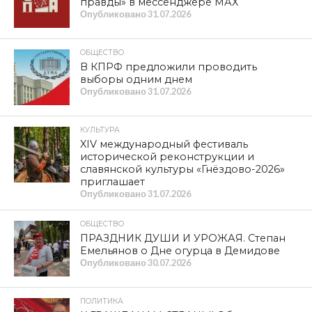
правды» в мессенджере МАХ
Опубликовано
31.07.2026
ОБЩЕСТВО
В КПРФ предложили проводить
выборы одним днем
Опубликовано
31.07.2026
КУЛЬТУРА
XIV международный фестиваль
исторической реконструкции и
славянской культуры «Гнёздово-2026»
приглашает
Опубликовано
31.07.2026
ОБЩЕСТВО
ПРАЗДНИК ДУШИ И УРОЖАЯ. Степан
Емельянов о Дне огурца в Демидове
Опубликовано
30.07.2026
ПОЛИТИКА