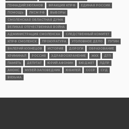
ГЕННАДИЙ ЗЮГАНОВ
ФРАКЦИЯ КПРФ
ЕДИНАЯ РОССИЯ
ПОМОЩЬ
ЛКСМ РФ
ВЫБОРЫ
СМОЛЕНСКАЯ ОБЛАСТНАЯ ДУМА
ВЕЛИКАЯ ОТЕЧЕСТВЕННАЯ ВОЙНА
АДМИНИСТРАЦИЯ СМОЛЕНСКА
СЛЕДСТВЕННЫЙ КОМИТЕТ
КПРФ СМОЛЕНСК
ПРОКУРАТУРА
УГОЛОВНОЕ ДЕЛО
ПУТИН
ВАЛЕРИЙ КУЗНЕЦОВ
ИСТОРИЯ
ДОРОГИ
ОБРАЗОВАНИЕ
КРИМИНАЛ
РОССИЯ
ЗДРАВООХРАНЕНИЕ
ЖКХ
ДТП
ПАМЯТЬ
ДЕПУТАТ
ЮРИЙ АФОНИН
БЮДЖЕТ
ЛДПР
АНОНС
МУЗЕЙ-ЗАПОВЕДНИК
ЮБИЛЕЙ
СССР
СУД
ВЯЗЬМА