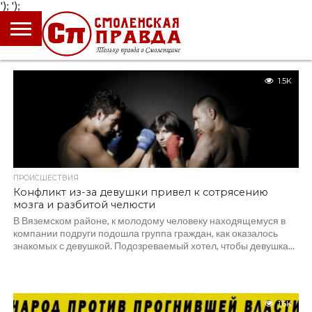
');
');
ГЛАВНАЯ
НОВОСТИ
ПРОИСШЕСТВИЯ
ПОЛИТИКА
КУЛЬТУРА
ЭКОНОМИКА
ОБЩЕСТВО
БЛОГИ
1.5K
ПРОИСШЕСТВИЯ
Конфликт из-за девушки привел к сотрясению
мозга и разбитой челюсти
В Вяземском районе, к молодому человеку находящемуся в
компании подруги подошла группа граждан, как оказалось
знакомых с девушкой. Подозреваемый хотел, чтобы девушка...
1.6K