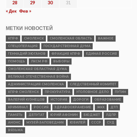
28
29
30
31
« Дек
Фев »
МЕТКИ НОВОСТЕЙ
КПРФ
СМОЛЕНСК
СМОЛЕНСКАЯ ОБЛАСТЬ
ВАЖНОЕ
СПЕЦОПЕРАЦИЯ
ГОСУДАРСТВЕННАЯ ДУМА
ГЕННАДИЙ ЗЮГАНОВ
ФРАКЦИЯ КПРФ
ЕДИНАЯ РОССИЯ
ПОМОЩЬ
ЛКСМ РФ
ВЫБОРЫ
СМОЛЕНСКАЯ ОБЛАСТНАЯ ДУМА
ВЕЛИКАЯ ОТЕЧЕСТВЕННАЯ ВОЙНА
АДМИНИСТРАЦИЯ СМОЛЕНСКА
СЛЕДСТВЕННЫЙ КОМИТЕТ
КПРФ СМОЛЕНСК
ПРОКУРАТУРА
УГОЛОВНОЕ ДЕЛО
ПУТИН
ВАЛЕРИЙ КУЗНЕЦОВ
ИСТОРИЯ
ДОРОГИ
ОБРАЗОВАНИЕ
КРИМИНАЛ
РОССИЯ
ЗДРАВООХРАНЕНИЕ
ЖКХ
ДТП
ПАМЯТЬ
ДЕПУТАТ
ЮРИЙ АФОНИН
БЮДЖЕТ
ЛДПР
АНОНС
МУЗЕЙ-ЗАПОВЕДНИК
ЮБИЛЕЙ
СССР
СУД
ВЯЗЬМА