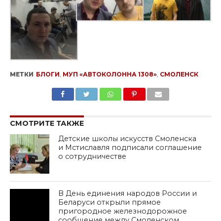
МЕТКИ
БЛОГИ
,
МУП «АВТОКОЛОННА 1308»
,
СМОЛЕНСК
SHARE
TWEET
SHARE
SHARE
EMAIL
СМОТРИТЕ ТАКЖЕ
Детские школы искусств Смоленска
и Мстиславля подписали соглашение
о сотрудничестве
В День единения народов России и
Беларуси открыли прямое
пригородное железнодорожное
сообщение между Смоленском,