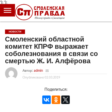
');
');
ГЛАВНАЯ
НОВОСТИ
ПРОИСШЕСТВИЯ
ПОЛИТИКА
КУЛЬТУРА
ЭКОНОМИКА
ОБЩЕСТВО
БЛОГИ
НОВОСТИ
Смоленский областной
комитет КПРФ выражает
соболезнования в связи со
смертью Ж. И. Алфёрова
Автор:
admin
Опубликовано
02.03.2019
Поделиться: