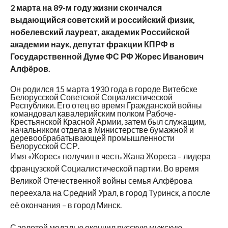
2 марта на 89-м году жизни скончался
выдающийся советский и российский физик,
нобелевский лауреат, академик Российской
академии наук, депутат фракции КПРФ в
Государственной Думе ФС РФ Жорес Иванович
Алфёров.
Он родился 15 марта 1930 года в городе Витебске
Белорусской Советской Социалистической
Республики. Его отец во время Гражданской войны
командовал кавалерийским полком Рабоче-
Крестьянской Красной Армии, затем был служащим,
начальником отдела в Министерстве бумажной и
деревообрабатывающей промышленности
Белорусской ССР.
Имя «Жорес» получил в честь Жана Жореса – лидера
французской Социалистической партии. Во время
Великой Отечественной войны семья Алфёрова
переехала на Средний Урал, в город Туринск, а после
её окончания – в город Минск.
С золотой медалью окончил русскую мужскую