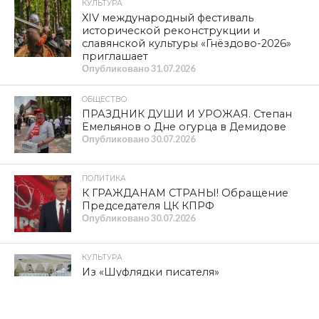
КУЛЬТУРА
XIV международный фестиваль
исторической реконструкции и
славянской культуры «Гнёздово-2026»
приглашает
Опубликовано
31.07.2026
ОБЩЕСТВО
ПРАЗДНИК ДУШИ И УРОЖАЯ. Степан
Емельянов о Дне огурца в Демидове
Опубликовано
30.07.2026
ПОЛИТИКА
К ГРАЖДАНАМ СТРАНЫ! Обращение
Председателя ЦК КПРФ
Опубликовано
30.07.2026
КУЛЬТУРА
Из «Шуфлядки писателя»
Опубликовано
29.07.2026