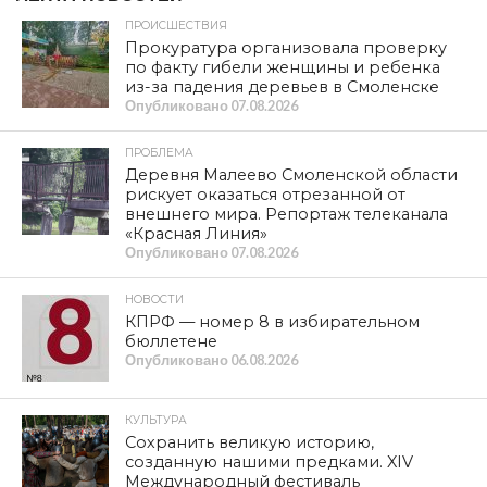
ПРОИСШЕСТВИЯ
Прокуратура организовала проверку
по факту гибели женщины и ребенка
из-за падения деревьев в Смоленске
Опубликовано
07.08.2026
ПРОБЛЕМА
Деревня Малеево Смоленской области
рискует оказаться отрезанной от
внешнего мира. Репортаж телеканала
«Красная Линия»
Опубликовано
07.08.2026
НОВОСТИ
КПРФ — номер 8 в избирательном
бюллетене
Опубликовано
06.08.2026
КУЛЬТУРА
Сохранить великую историю,
созданную нашими предками. XIV
Международный фестиваль