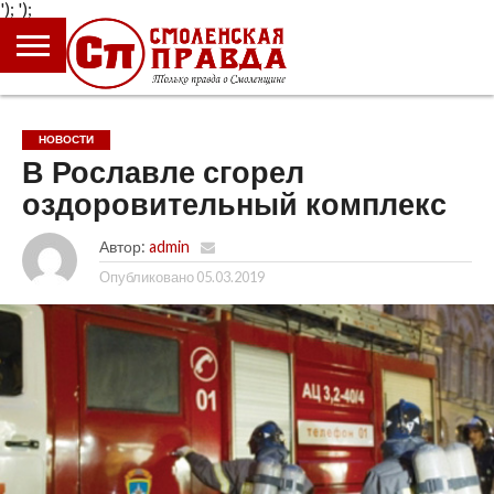
');
');
ГЛАВНАЯ
НОВОСТИ
ПРОИСШЕСТВИЯ
ПОЛИТИКА
КУЛЬТУРА
ЭКОНОМИКА
ОБЩЕСТВО
БЛОГИ
НОВОСТИ
В Рославле сгорел
оздоровительный комплекс
Автор:
admin
Опубликовано
05.03.2019