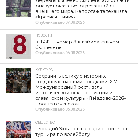
Деревня Малеево Смоленской области
рискует оказаться отрезанной от
внешнего мира. Репортаж телеканала
«Красная Линия»
Опубликовано
07.08.2026
НОВОСТИ
КПРФ — номер 8 в избирательном
бюллетене
Опубликовано
06.08.2026
КУЛЬТУРА
Сохранить великую историю,
созданную нашими предками. XIV
Международный фестиваль
исторической реконструкции и
славянской культуры «Гнёздово-2026»
прошел с успехом
Опубликовано
06.08.2026
ОБЩЕСТВО
Геннадий Зюганов наградил призеров
турнира по волейболу