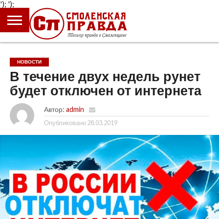
');
');
ГЛАВНАЯ
НОВОСТИ
ПРОИСШЕСТВИЯ
ПОЛИТИКА
КУЛЬТУРА
ЭКОНОМИКА
ОБЩЕСТВО
БЛОГИ
НОВОСТИ
В течение двух недель рунет
будет отключен от интернета
Автор:
admin
Опубликовано
28.03.2019