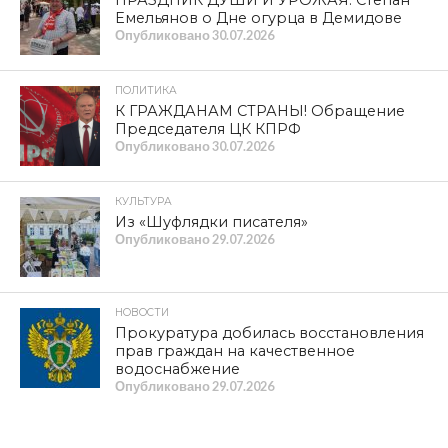
ПРАЗДНИК ДУШИ И УРОЖАЯ. Степан
Емельянов о Дне огурца в Демидове
Опубликовано
30.07.2026
ПОЛИТИКА
К ГРАЖДАНАМ СТРАНЫ! Обращение
Председателя ЦК КПРФ
Опубликовано
30.07.2026
КУЛЬТУРА
Из «Шуфлядки писателя»
Опубликовано
29.07.2026
НОВОСТИ
Прокуратура добилась восстановления
прав граждан на качественное
водоснабжение
Опубликовано
29.07.2026
ОБЩЕСТВО