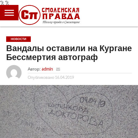
');
');
ГЛАВНАЯ
НОВОСТИ
ПРОИСШЕСТВИЯ
ПОЛИТИКА
КУЛЬТУРА
ЭКОНОМИКА
ОБЩЕСТВО
БЛОГИ
НОВОСТИ
Вандалы оставили на Кургане
Бессмертия автограф
Автор:
admin
Опубликовано
16.04.2019