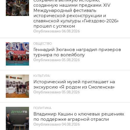
Сохранить великую историю,
созданную нашими предками. XIV
Международный фестиваль
исторической реконструкции и
славянской культуры «Гнёздово-2026»
прошел с успехом
Опубликовано
06.08.2026
ОБЩЕСТВО
Геннадий Зюганов наградил призеров
турнира по волейболу
Опубликовано
05.08.2026
КУЛЬТУРА
Исторический музей приглашает на
экскурсию «Я родом из Смоленска»
Опубликовано
05.08.2026
ПОЛИТИКА
Владимир Кашин о ключевых решениях
по поддержке аграрной отрасли
Опубликовано
04.08.2026