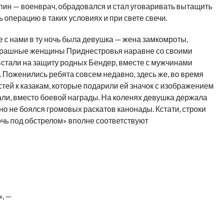
апин — военврач, обрадовался и стал уговаривать вытащить
ь операцию в таких условиях и при свете свечи.
 с нами в ту ночь была девушка — жена замкомроты,
сстрашные женщины Приднестровья наравне со своими
встали на защиту родных Бендер, вместе с мужчинами
 Поженились ребята совсем недавно, здесь же, во время
остей к казакам, которые подарили ей значок с изображением
али, вместо боевой награды. На коленях девушка держала
но не боялся громовых раскатов канонады. Кстати, строки
чь под обстрелом» вполне соответствуют
, —