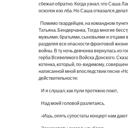
сбежал обратно. Когда узнал, что Саша Л
осколок изо лба. Но Саша отказался делат
Помимо гвардейцев, на командном пункте
Татьяна. Бендерчанка. Тогда многие бе
мужьями, братьями, сыновьями и отцами 
разделяя все опасности фронтовой жизни.
войны. В ту ночь девчонка вернулась из г
герба Всевеликого Войска Донского. Сказ
котенка, который, по-видимому, совершен
написанной мной впоследствии песни «Но
действительности:
И я слушал, как пули протяжно поют,
Над моей головой разлетаясь.
«Ишь, опять супостаты концерт нам дают»