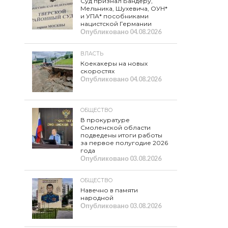
Суд признал Бандеру,
Мельника, Шухевича, ОУН*
и УПА* пособниками
нацистской Германии
Опубликовано
04.08.2026
ВЛАСТЬ
Коекакеры на новых
скоростях
Опубликовано
04.08.2026
ОБЩЕСТВО
В прокуратуре
Смоленской области
подведены итоги работы
за первое полугодие 2026
года
Опубликовано
03.08.2026
ОБЩЕСТВО
Навечно в памяти
народной
Опубликовано
03.08.2026