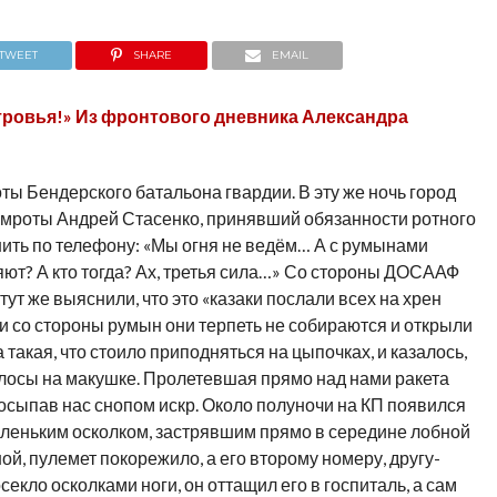
TWEET
SHARE
EMAIL
тровья!» Из фронтового дневника Александра
оты Бендерского батальона гвардии. В эту же ночь город
мроты Андрей Стасенко, принявший обязанности ротного
ить по телефону: «Мы огня не ведём… А с румынами
яют? А кто тогда? Ах, третья сила…» Со стороны ДОСААФ
ут же выяснили, что это «казаки послали всех на хрен
ти со стороны румын они терпеть не собираются и открыли
 такая, что стоило приподняться на цыпочках, и казалось,
олосы на макушке. Пролетевшая прямо над нами ракета
 осыпав нас снопом искр. Около полуночи на КП появился
аленьким осколком, застрявшим прямо в середине лобной
ой, пулемет покорежило, а его второму номеру, другу-
екло осколками ноги, он оттащил его в госпиталь, а сам