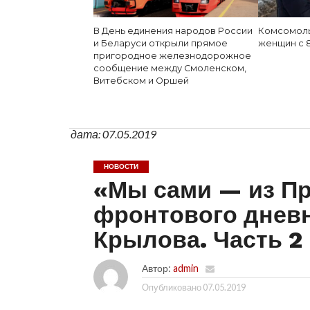
В День единения народов России
Комсомоль
и Беларуси открыли прямое
женщин с 
пригородное железнодорожное
сообщение между Смоленском,
Витебском и Оршей
дата: 07.05.2019
НОВОСТИ
«Мы сами — из Пр
фронтового днев
Крылова. Часть 2
Автор:
admin
Опубликовано
07.05.2019