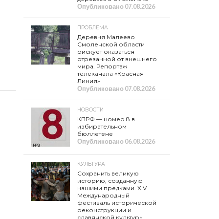
Опубликовано
07.08.2026
ПРОБЛЕМА
Деревня Малеево
Смоленской области
рискует оказаться
отрезанной от внешнего
мира. Репортаж
телеканала «Красная
Линия»
Опубликовано
07.08.2026
НОВОСТИ
КПРФ — номер 8 в
избирательном
бюллетене
Опубликовано
06.08.2026
КУЛЬТУРА
Сохранить великую
историю, созданную
нашими предками. XIV
Международный
фестиваль исторической
реконструкции и
славянской культуры