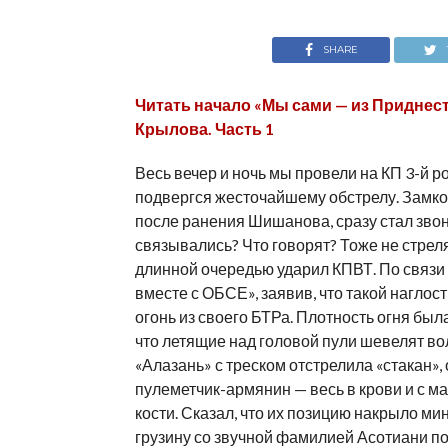
SHARE
Читать начало «Мы сами — из Приднес
Крылова. Часть 1
Весь вечер и ночь мы провели на КП 3-й р
подвергся жесточайшему обстрелу. Замко
после ранения Шишанова, сразу стал звон
связывались? Что говорят? Тоже не стрел
длинной очередью ударил КПВТ. По связи т
вместе с ОБСЕ», заявив, что такой наглос
огонь из своего БТРа. Плотность огня была
что летящие над головой пули шевелят в
«Алазань» с треском отстрелила «стакан»,
пулеметчик-армянин — весь в крови и с м
кости. Сказал, что их позицию накрыло мин
грузину со звучной фамилией Асотиани пос