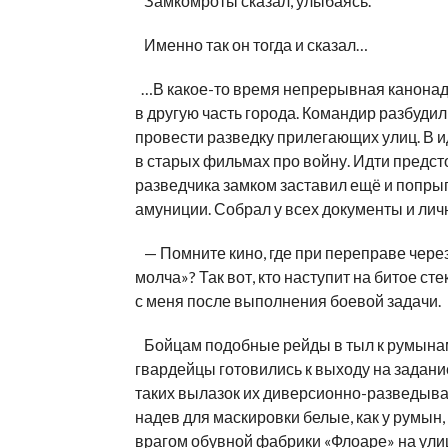
Замкомроты сказал, улыбаясь.
Именно так он тогда и сказал…
…В какое-то время непрерывная канонада 
в другую часть города. Командир разбудил
провести разведку прилегающих улиц. В и
в старых фильмах про войну. Идти предст
разведчика замком заставил ещё и попрыга
амуниции. Собрал у всех документы и лич
— Помните кино, где при переправе чере
молча»? Так вот, кто наступит на битое сте
с меня после выполнения боевой задачи.
Бойцам подобные рейды в тыл к румынам 
гвардейцы готовились к выходу на задание
таких вылазок их диверсионно-разведыв
надев для маскировки белые, как у румын
врагом обувной фабрики «Флоаре» на улиц