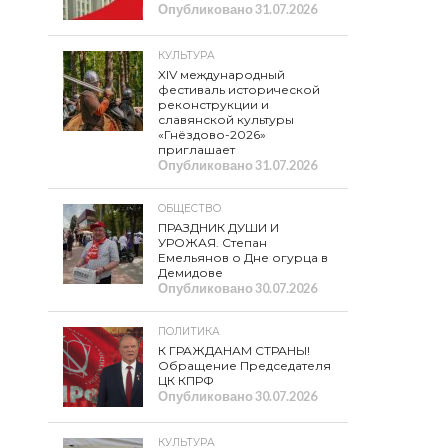
Опубликовано
31.07.2026
КУЛЬТУРА
XIV международный
фестиваль исторической
реконструкции и
славянской культуры
«Гнёздово-2026»
приглашает
Опубликовано
31.07.2026
ОБЩЕСТВО
ПРАЗДНИК ДУШИ И
УРОЖАЯ. Степан
Емельянов о Дне огурца в
Демидове
Опубликовано
30.07.2026
ПОЛИТИКА
К ГРАЖДАНАМ СТРАНЫ!
Обращение Председателя
ЦК КПРФ
Опубликовано
30.07.2026
КУЛЬТУРА