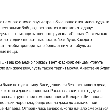
немного стихла, звуки стрельбы словно откатились куда-то
 нескольких бойцов, построил их и поставил задачу:
деале — притащить пленного румына. «Языка». Совсем, как
ояло в одних шерстяных носках без обуви. Каждого
ть, чтобы проверить, не бряцает ли что-нибудь из
ные вещи.
з Сиваш командир приказывает красноармейцам «тонуть
кло или железяку, пусть так же терпит молча. Анестезия будет
были не в диковину. Засидевшиеся без настоящего дела,
 охотно и даже с радостью. Рассказывали, как в одну из
ательная группа под командованием Валерия Шишанова,
, повязки, через кладбище дошла даже до захваченной
е Чапаева. Отправились вечером, когда начало смеркаться.