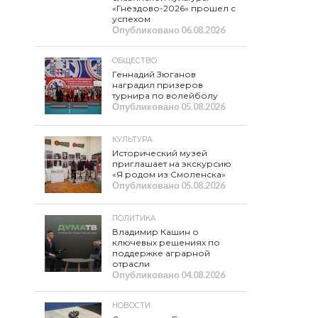
«Гнёздово-2026» прошел с
успехом
Опубликовано
06.08.2026
ОБЩЕСТВО
Геннадий Зюганов
наградил призеров
турнира по волейболу
Опубликовано
05.08.2026
КУЛЬТУРА
Исторический музей
приглашает на экскурсию
«Я родом из Смоленска»
Опубликовано
05.08.2026
ПОЛИТИКА
Владимир Кашин о
ключевых решениях по
поддержке аграрной
отрасли
Опубликовано
04.08.2026
НОВОСТИ