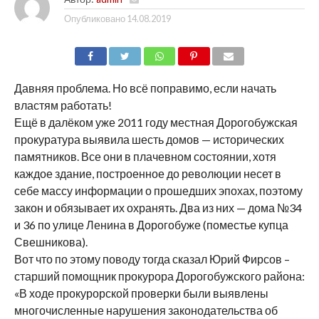
Опубликовано
14.08.2019
SHARE
TWEET
SHARE
SHARE
EMAIL
Давняя проблема. Но всё поправимо, если начать
властям работать!
Ещё в далёком уже 2011 году местная Дорогобужская
прокуратура выявила шесть домов — исторических
памятников. Все они в плачевном состоянии, хотя
каждое здание, построенное до революции несет в
себе массу информации о прошедших эпохах, поэтому
закон и обязывает их охранять. Два из них — дома №34
и 36 по улице Ленина в Дорогобуже (поместье купца
Свешникова).
Вот что по этому поводу тогда сказал Юрий Фирсов –
старший помощник прокурора Дорогобужского района:
«В ходе прокурорской проверки были выявлены
многочисленные нарушения законодательства об