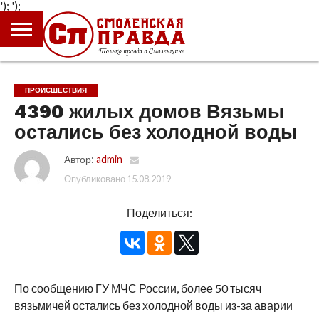
');
');
ГЛАВНАЯ
НОВОСТИ
ПРОИСШЕСТВИЯ
ПОЛИТИКА
КУЛЬТУРА
ЭКОНОМИКА
ОБЩЕСТВО
БЛОГИ
ПРОИСШЕСТВИЯ
4390 жилых домов Вязьмы
остались без холодной воды
Автор:
admin
Опубликовано
15.08.2019
Поделиться:
По сообщению ГУ МЧС России, более 50 тысяч
вязьмичей остались без холодной воды из-за аварии