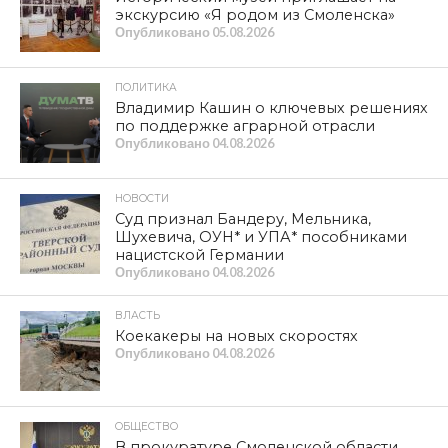
экскурсию «Я родом из Смоленска»
Опубликовано
05.08.2026
ПОЛИТИКА
Владимир Кашин о ключевых решениях
по поддержке аграрной отрасли
Опубликовано
04.08.2026
НОВОСТИ
Суд признал Бандеру, Мельника,
Шухевича, ОУН* и УПА* пособниками
нацистской Германии
Опубликовано
04.08.2026
ВЛАСТЬ
Коекакеры на новых скоростях
Опубликовано
04.08.2026
ОБЩЕСТВО
В прокуратуре Смоленской области