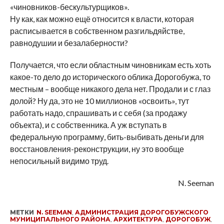
«чиновников-бескультурщиков».
Ну как, как можно ещё относится к власти, которая
расписывается в собственном разгильдяйстве,
равнодушии и безалаберности?
Получается, что если областным чиновникам есть хоть
какое-то дело до исторического облика Дорогобужа, то
местным – вообще никакого дела нет. Продали и с глаз
долой? Ну да, это не 10 миллионов «освоить», тут
работать надо, спрашивать и с себя (за продажу
объекта), и с собственника. А уж вступать в
федеральную программу, бить-выбивать деньги для
восстановления-реконструкции, ну это вообще
непосильный видимо труд.
N. Seeman
МЕТКИ
N. SEEMAN
,
АДМИНИСТРАЦИЯ ДОРОГОБУЖСКОГО
МУНИЦИПАЛЬНОГО РАЙОНА
,
АРХИТЕКТУРА
,
ДОРОГОБУЖ
,