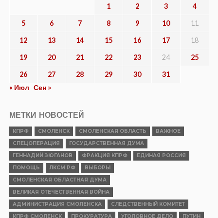
1
2
3
4
5
6
7
8
9
10
11
12
13
14
15
16
17
18
19
20
21
22
23
24
25
26
27
28
29
30
31
« Июл
Сен »
МЕТКИ НОВОСТЕЙ
КПРФ
СМОЛЕНСК
СМОЛЕНСКАЯ ОБЛАСТЬ
ВАЖНОЕ
СПЕЦОПЕРАЦИЯ
ГОСУДАРСТВЕННАЯ ДУМА
ГЕННАДИЙ ЗЮГАНОВ
ФРАКЦИЯ КПРФ
ЕДИНАЯ РОССИЯ
ПОМОЩЬ
ЛКСМ РФ
ВЫБОРЫ
СМОЛЕНСКАЯ ОБЛАСТНАЯ ДУМА
ВЕЛИКАЯ ОТЕЧЕСТВЕННАЯ ВОЙНА
АДМИНИСТРАЦИЯ СМОЛЕНСКА
СЛЕДСТВЕННЫЙ КОМИТЕТ
КПРФ СМОЛЕНСК
ПРОКУРАТУРА
УГОЛОВНОЕ ДЕЛО
ПУТИН