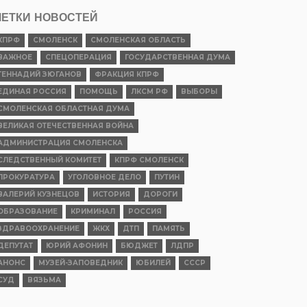
ЕТКИ НОВОСТЕЙ
КПРФ
СМОЛЕНСК
СМОЛЕНСКАЯ ОБЛАСТЬ
ВАЖНОЕ
СПЕЦОПЕРАЦИЯ
ГОСУДАРСТВЕННАЯ ДУМА
ГЕННАДИЙ ЗЮГАНОВ
ФРАКЦИЯ КПРФ
ЕДИНАЯ РОССИЯ
ПОМОЩЬ
ЛКСМ РФ
ВЫБОРЫ
СМОЛЕНСКАЯ ОБЛАСТНАЯ ДУМА
ВЕЛИКАЯ ОТЕЧЕСТВЕННАЯ ВОЙНА
АДМИНИСТРАЦИЯ СМОЛЕНСКА
СЛЕДСТВЕННЫЙ КОМИТЕТ
КПРФ СМОЛЕНСК
ПРОКУРАТУРА
УГОЛОВНОЕ ДЕЛО
ПУТИН
ВАЛЕРИЙ КУЗНЕЦОВ
ИСТОРИЯ
ДОРОГИ
ОБРАЗОВАНИЕ
КРИМИНАЛ
РОССИЯ
ЗДРАВООХРАНЕНИЕ
ЖКХ
ДТП
ПАМЯТЬ
ДЕПУТАТ
ЮРИЙ АФОНИН
БЮДЖЕТ
ЛДПР
АНОНС
МУЗЕЙ-ЗАПОВЕДНИК
ЮБИЛЕЙ
СССР
СУД
ВЯЗЬМА