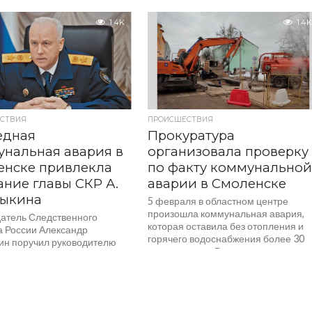
организацией поврежден подземны
мобиля
газопровод низкого давления, в
1.4K
1.4K
-спасательные
результате чего произошло
еления работают на
аварийное отключение
дорожном переезде в
газоснабжения...
станции Рыжиково
ого округа. По
ительной информации
часов утра произошло
ение грузового...
СТВИЯ
ПРОИСШЕСТВИЯ
едная
Прокуратура
нальная авария в
организовала проверку
енске привлекла
по факту коммунально
ние главы СКР А.
аварии в Смоленске
рыкина
5 февраля в областном центре
произошла коммунальная авария,
атель Следственного
которая оставила без отопления и
а России Александр
горячего водоснабжения более 30
ин поручил руководителю
тысяч смолян. В зоне отключения...
льного следственного
ния Анатолию Уханову
ь о промежуточных
атах доследственной
и и установленных