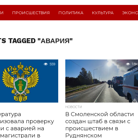
ТИ
ПРОИСШЕСТВИЯ
ПОЛИТИКА
КУЛЬТУРА
ЭКОН
TS TAGGED "АВАРИЯ"
559
1.8K
НОВОСТИ
уратура
В Смоленской области
изовала проверку
создан штаб в связи с
зи с аварией на
происшествием в
магистрали в
Руднянском