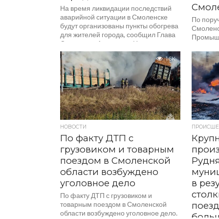
Смол
На время ликвидации последствий
аварийной ситуации в Смоленске
По пору
будут организованы пункты обогрева
Смоленс
для жителей города, сообщил Глава
Промыш
Смоленска Александр Новиков.
незамед
Соответствующее поручение...
проверку
1.6K
теплома
пересече
НОВОСТИ
ПРОИСШЕ
По факту ДТП с
Крупн
грузовиком и товарным
прои
поездом в Смоленской
Рудн
области возбуждено
муни
уголовное дело
в рез
столк
По факту ДТП с грузовиком и
товарным поездом в Смоленской
поезд
области возбуждено уголовное дело.
боль