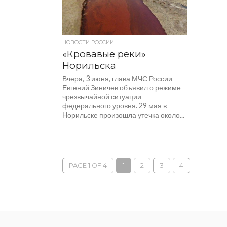
обстояте
НОВОСТИ РОССИИ
«Кровавые реки»
Норильска
Вчера, 3 июня, глава МЧС России
Евгений Зиничев объявил о режиме
чрезвычайной ситуации
федерального уровня. 29 мая в
Норильске произошла утечка около...
PAGE 1 OF 4
1
2
3
4