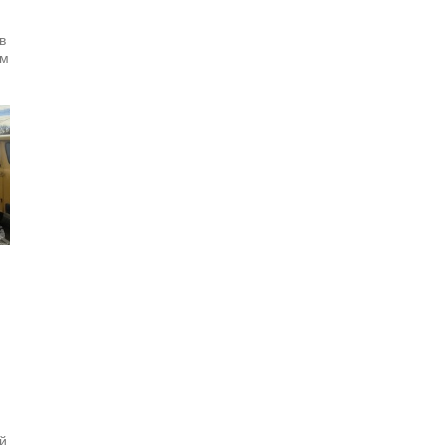
в
ом
й