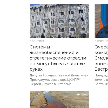
Об этом сообщила пресс-служба
авто
Западного межрегионального
902
следственного управления...
Пожарно
подразд
железно
районе 
Руднянск
предвар
около 8 
столкнов
ПОЛИТИКА
ПРОИСШЕ
Системы
Очер
жизнеобеспечения и
комму
стратегические отрасли
Смол
не могут быть в частных
внима
руках
Баст
Депутат Государственной Думы, член
Председ
Президиума, секретарь ЦК КПРФ
комитет
Сергей Обухов в интервью
Бастрык
телеканалу «Красная Линия» ответил
региона
на актуальные вопросы
управле
3.0K
внутриполитической повестки, в...
доложит
результ
проверк