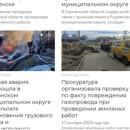
енске
муниципальном округе
чению прокурора
В Смоленской области создан штаб 
кой области прокуратура
связи с происшествием в Руднянск
ленного района
муниципальном округе, сообщил
лительно организовала
губернатор Василий Анохин. По
 в связи с аварией на
предварительной информации,
2.0K
1.9K
гистрали в районе
сегодня в...
ния улиц Бабушкина,...
СТВИЯ
ПРОИСШЕСТВИЯ
ая авария
Прокуратура
зошла в
организовала проверку
янском
по факту повреждения
ципальном округе
газопровода при
ультате
проведении земляных
новения грузового
работ
а и
17 октября 2024 года при
шегрузного
проведении земляных работ частно