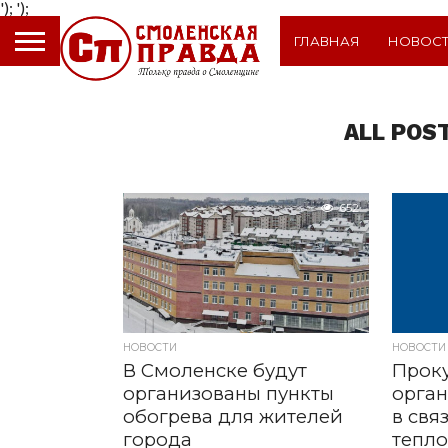
');
');
ГЛАВНАЯ
НОВОС
ALL POS
652
НОВОСТИ
НОВОСТИ
В Смоленске будут
Прок
организованы пункты
орган
обогрева для жителей
в свя
города
тепло