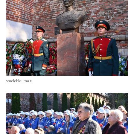
smoloblduma.ru