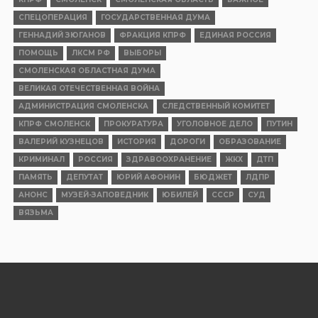
СПЕЦОПЕРАЦИЯ
ГОСУДАРСТВЕННАЯ ДУМА
ГЕННАДИЙ ЗЮГАНОВ
ФРАКЦИЯ КПРФ
ЕДИНАЯ РОССИЯ
ПОМОЩЬ
ЛКСМ РФ
ВЫБОРЫ
СМОЛЕНСКАЯ ОБЛАСТНАЯ ДУМА
ВЕЛИКАЯ ОТЕЧЕСТВЕННАЯ ВОЙНА
АДМИНИСТРАЦИЯ СМОЛЕНСКА
СЛЕДСТВЕННЫЙ КОМИТЕТ
КПРФ СМОЛЕНСК
ПРОКУРАТУРА
УГОЛОВНОЕ ДЕЛО
ПУТИН
ВАЛЕРИЙ КУЗНЕЦОВ
ИСТОРИЯ
ДОРОГИ
ОБРАЗОВАНИЕ
КРИМИНАЛ
РОССИЯ
ЗДРАВООХРАНЕНИЕ
ЖКХ
ДТП
ПАМЯТЬ
ДЕПУТАТ
ЮРИЙ АФОНИН
БЮДЖЕТ
ЛДПР
АНОНС
МУЗЕЙ-ЗАПОВЕДНИК
ЮБИЛЕЙ
СССР
СУД
ВЯЗЬМА