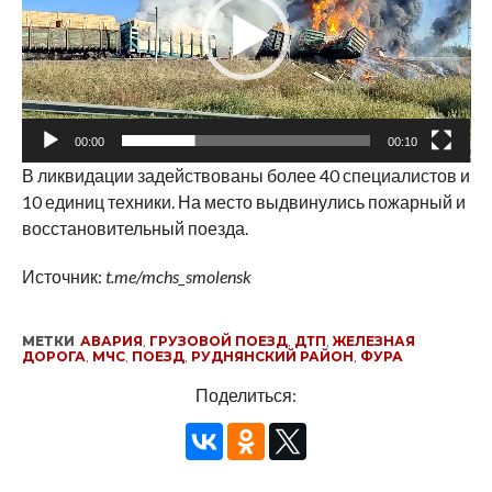
00:00
00:10
В ликвидации задействованы более 40 специалистов и
10 единиц техники. На место выдвинулись пожарный и
восстановительный поезда.
Источник:
t.me/mchs_smolensk
МЕТКИ
АВАРИЯ
,
ГРУЗОВОЙ ПОЕЗД
,
ДТП
,
ЖЕЛЕЗНАЯ
ДОРОГА
,
МЧС
,
ПОЕЗД
,
РУДНЯНСКИЙ РАЙОН
,
ФУРА
Поделиться: