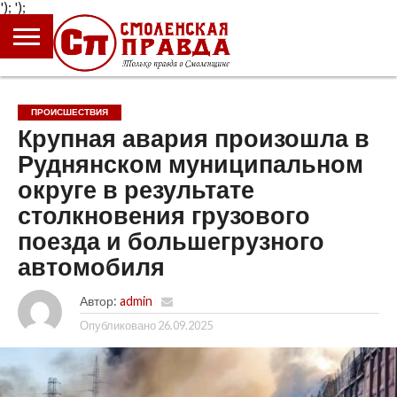
');
');
ГЛАВНАЯ
НОВОСТИ
ПРОИСШЕСТВИЯ
ПОЛИТИКА
КУЛЬТУРА
ЭКОНОМИКА
ОБЩЕСТВО
БЛОГИ
ПРОИСШЕСТВИЯ
Крупная авария произошла в
Руднянском муниципальном
округе в результате
столкновения грузового
поезда и большегрузного
автомобиля
Автор:
admin
Опубликовано
26.09.2025