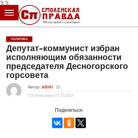
');
');
ГЛАВНАЯ
НОВОСТИ
ПРОИСШЕСТВИЯ
ПОЛИТИКА
КУЛЬТУРА
ЭКОНОМИКА
ОБЩЕСТВО
БЛОГИ
ПОЛИТИКА
Депутат-коммунист избран
исполняющим обязанности
председателя Десногорского
горсовета
Автор:
admin
Опубликовано
07.10.2019
Поделиться: