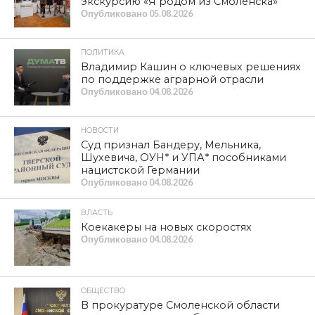
экскурсию «Я родом из Смоленска»
Опубликовано
05.08.2026
ПОЛИТИКА
Владимир Кашин о ключевых решениях
по поддержке аграрной отрасли
Опубликовано
04.08.2026
НОВОСТИ
Суд признал Бандеру, Мельника,
Шухевича, ОУН* и УПА* пособниками
нацистской Германии
Опубликовано
04.08.2026
ВЛАСТЬ
Коекакеры на новых скоростях
Опубликовано
04.08.2026
ОБЩЕСТВО
В прокуратуре Смоленской области