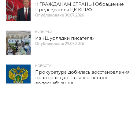
К ГРАЖДАНАМ СТРАНЫ! Обращение
Председателя ЦК КПРФ
Опубликовано
30.07.2026
КУЛЬТУРА
Из «Шуфлядки писателя»
Опубликовано
29.07.2026
НОВОСТИ
Прокуратура добилась восстановления
прав граждан на качественное
водоснабжение
Опубликовано
29.07.2026
ОБЩЕСТВО
Телеканал «Красная Линия»: в
Краснинском муниципальном округе
мать участника СВО не может добиться
ремонта жилья
Опубликовано
28.07.2026