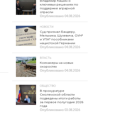
Владимир Кашин о
ключевых решениях по
поддержке аграрной
отрасли
Опубликовано
04.08.2026
НОВОСТИ
Суд признал Бандеру,
Мельника, Шухевича, ОУН*
и УПА* пособниками
нацистской Германии
Опубликовано
04.08.2026
ВЛАСТЬ
Коекакеры на новых
скоростях
Опубликовано
04.08.2026
ОБЩЕСТВО
В прокуратуре
Смоленской области
подведены итоги работы
за первое полугодие 2026
года
Опубликовано
03.08.2026