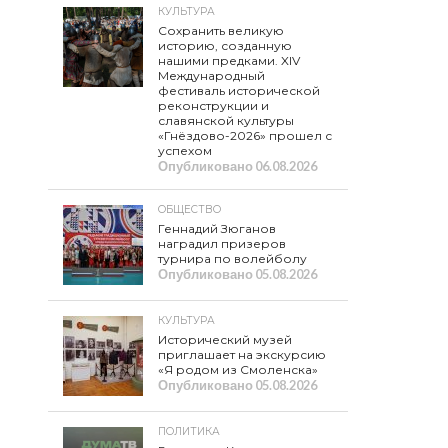
КУЛЬТУРА
Сохранить великую
историю, созданную
нашими предками. XIV
Международный
фестиваль исторической
реконструкции и
славянской культуры
«Гнёздово-2026» прошел с
успехом
Опубликовано
06.08.2026
ОБЩЕСТВО
Геннадий Зюганов
наградил призеров
турнира по волейболу
Опубликовано
05.08.2026
КУЛЬТУРА
Исторический музей
приглашает на экскурсию
«Я родом из Смоленска»
Опубликовано
05.08.2026
ПОЛИТИКА