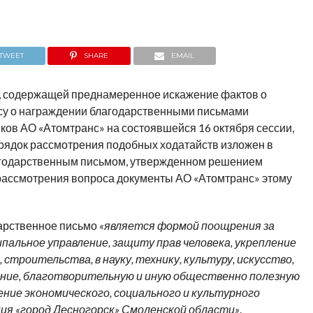
TWEET
SHARE
EMAIL
, содержащей преднамеренное искажение фактов о
осу о награждении благодарственными письмами
ков АО «Атомтранс» на состоявшейся 16 октября сессии,
рядок рассмотрения подобных ходатайств изложен в
агодарственным письмом, утвержденном решением
рассмотрения вопроса документы АО «Атомтранс» этому
дарственное письмо
«является формой поощрения за
пальное управление, защиту прав человека, укрепление
 строительства, в науку, технику, культуру, искусство,
ение, благотворительную и иную общественно полезную
ние экономического, социального и культурного
ия «город Десногорск» Смоленской области»
.