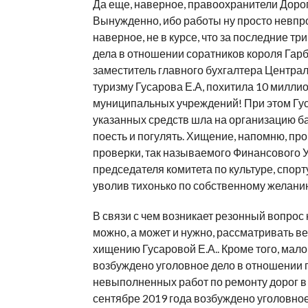
Да еще, наверное, правоохранители Дорог
Вынужденно, ибо работы ну просто невпр
наверное, не в курсе, что за последние 
дела в отношении соратников короля Гарбр
заместитель главного бухгалтера Централ
туризму Гусарова Е.А, похитила 10 милл
муниципальных учреждений! При этом Гус
указанных средств шла на организацию б
поесть и погулять. Хищение, напомню, про
проверки, так называемого Финансового
председателя комитета по культуре, спорту
уволив тихонько по собственному желани
В связи с чем возникает резонный вопрос 
можно, а может и нужно, рассматривать 
хищению Гусаровой Е.А.. Кроме того, мало к
возбуждено уголовное дело в отношении г
невыполненных работ по ремонту дорог в 
сентябре 2019 года возбуждено уголовно