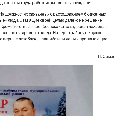
да оплаты труда работникам своего учреждения.
. На должностях связанных с расходованием бюджетных
ные» люди. Ставящие своей целью далеко не решение
Кроме того, вызывает беспокойство кадровая чехарда в
еального кадрового голода. Наверно району не нужны
ько верные лизоблюды, зашибатели деньги принимающие
Н. Симан