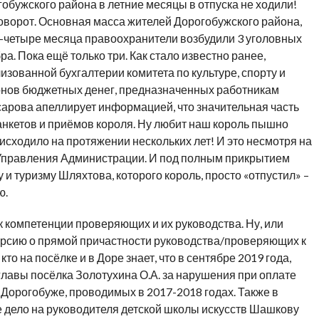
обужского района в летние месяцы в отпуска не ходили!
оворот. Основная масса жителей Дорогобужского района,
три-четыре месяца правоохранители возбудили 3 уголовных
а. Пока ещё только три. Как стало известно ранее,
изованной бухгалтерии комитета по культуре, спорту и
ионов бюджетных денег, предназначенных работникам
арова апеллирует информацией, что значительная часть
анкетов и приёмов короля. Ну любит наш король пышно
исходило на протяжении нескольких лет! И это несмотря на
 Управления Администрации. И под полным прикрытием
 и туризму Шляхтова, которого король, просто «отпустил» –
ю.
к компетенции проверяющих и их руководства. Ну, или
версию о прямой причастности руководства/проверяющих к
то на посёлке и в Доре знает, что в сентябре 2019 года,
лавы посёлка Золотухина О.А. за нарушения при оплате
Дорогобуже, проводимых в 2017-2018 годах. Также в
е дело на руководителя детской школы искусств Шашкову