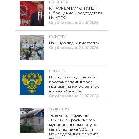
ПОЛИТИКА
К ГРАЖДАНАМ СТРАНЫ!
Обращение Председателя
ЦК КПРФ
Опубликовано
30.07.2026
КУЛЬТУРА
Из «Шуфлядки писателя»
Опубликовано
29.07.2026
НОВОСТИ
Прокуратура добилась
восстановления прав
граждан на качественное
водоснабжение
Опубликовано
29.07.2026
ОБЩЕСТВО
Телеканал «Красная
Линия»: в Краснинском
муниципальном округе
мать участника СВО не
может добиться ремонта
жилья