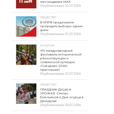
мессенджере МАХ
Опубликовано
31.07.2026
ОБЩЕСТВО
В КПРФ предложили
проводить выборы одним
днем
Опубликовано
31.07.2026
КУЛЬТУРА
XIV международный
фестиваль исторической
реконструкции и
славянской культуры
«Гнёздово-2026»
приглашает
Опубликовано
31.07.2026
ОБЩЕСТВО
ПРАЗДНИК ДУШИ И
УРОЖАЯ. Степан
Емельянов о Дне огурца в
Демидове
Опубликовано
30.07.2026