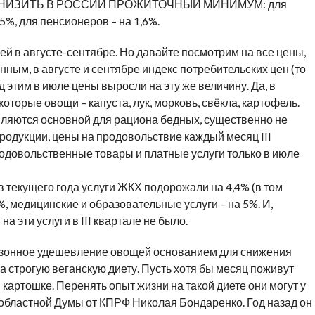
ает СНИЗИТЬ В РОССИИ ПРОЖИТОЧНЫЙ МИНИМУМ: для
5%, для пенсионеров – на 1,6%.
 в августе-сентябре. Но давайте посмотрим на все цены,
ным, в августе и сентябре индекс потребительских цен (то
д этим в июле цены выросли на эту же величину. Да, в
торые овощи – капуста, лук, морковь, свёкла, картофель.
являются основной для рациона бедных, существенно не
одукции, цены на продовольствие каждый месяц III
родовольственные товары и платные услуги только в июле
в текущего года услуги ЖКХ подорожали на 4,4% (в том
2%, медицинские и образовательные услуги – на 5%. И,
а эти услуги в III квартале не было.
сезонное удешевление овощей основанием для снижения
а строгую веганскую диету. Пусть хотя бы месяц поживут
 и картошке. Перенять опыт жизни на такой диете они могут у
 областной Думы от КПРФ Николая Бондаренко. Год назад он