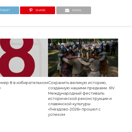
TWEET
SHARE
EMAIL
мер 8 в избирательном
Сохранить великую историю,
е
созданную нашими предками. XIV
Международный фестиваль
исторической реконструкции и
славянской культуры
«Гнёздово-2026» прошел с
успехом