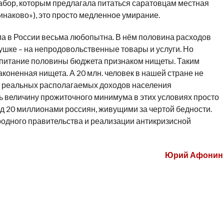
абор, которым предлагала питаться саратовцам местная
инаково»), это просто медленное умирание.
а в России весьма любопытна. В нём половина расходов
тушке – на непродовольственные товары и услуги. Но
а питание половины бюджета признаком нищеты. Таким
коненная нищета. А 20 млн. человек в нашей стране не
е реальных располагаемых доходов населения
ь величину прожиточного минимума в этих условиях просто
д 20 миллионами россиян, живущими за чертой бедности.
родного правительства и реализации антикризисной
Юрий Афонин