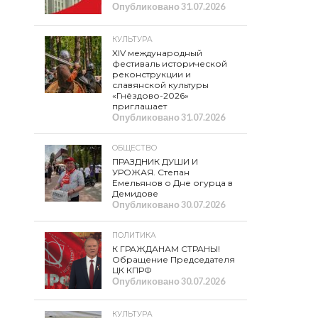
Опубликовано
31.07.2026
КУЛЬТУРА
XIV международный
фестиваль исторической
реконструкции и
славянской культуры
«Гнёздово-2026»
приглашает
Опубликовано
31.07.2026
ОБЩЕСТВО
ПРАЗДНИК ДУШИ И
УРОЖАЯ. Степан
Емельянов о Дне огурца в
Демидове
Опубликовано
30.07.2026
ПОЛИТИКА
К ГРАЖДАНАМ СТРАНЫ!
Обращение Председателя
ЦК КПРФ
Опубликовано
30.07.2026
КУЛЬТУРА