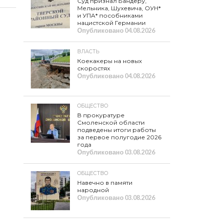
Суд признал Бандеру,
Мельника, Шухевича, ОУН*
и УПА* пособниками
нацистской Германии
Опубликовано
04.08.2026
ВЛАСТЬ
Коекакеры на новых
скоростях
Опубликовано
04.08.2026
ОБЩЕСТВО
В прокуратуре
Смоленской области
подведены итоги работы
за первое полугодие 2026
года
Опубликовано
03.08.2026
ОБЩЕСТВО
Навечно в памяти
народной
Опубликовано
03.08.2026