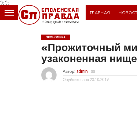
');
');
ГЛАВНАЯ
НОВОС
ЭКОНОМИКА
«Прожиточный ми
узаконенная нище
Автор:
admin
Опубликовано
20.10.2019