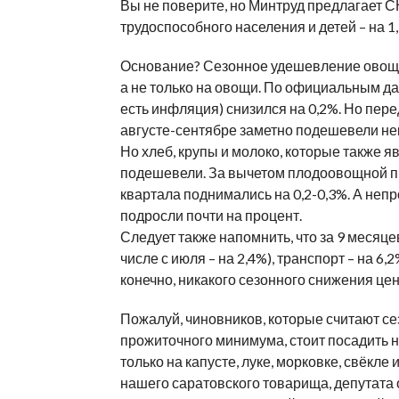
Вы не поверите, но Минтруд предлаг
трудоспособного населения и детей – на 1,
Основание? Сезонное удешевление овощей
а не только на овощи. По официальным дан
есть инфляция) снизился на 0,2%. Но пере
августе-сентябре заметно подешевели неко
Но хлеб, крупы и молоко, которые также 
подешевели. За вычетом плодоовощной пр
квартала поднимались на 0,2-0,3%. А неп
подросли почти на процент.
Следует также напомнить, что за 9 месяце
числе с июля – на 2,4%), транспорт – на 6,
конечно, никакого сезонного снижения цен н
Пожалуй, чиновников, которые считают 
прожиточного минимума, стоит посадить н
только на капусте, луке, морковке, свёкле
нашего саратовского товарища, депутата