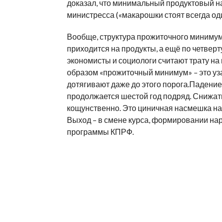
доказал, что минимальный продуктовый н
министресса («макарошки стоят всегда од
Вообще, структура прожиточного минимум
приходится на продукты, а ещё по четвер
экономисты и социологи считают трату н
образом «прожиточный минимум» – это уза
дотягивают даже до этого порога.Падени
продолжается шестой год подряд. Снижат
кощунственно. Это циничная насмешка на
Выход – в смене курса, формировании на
программы КПРФ.