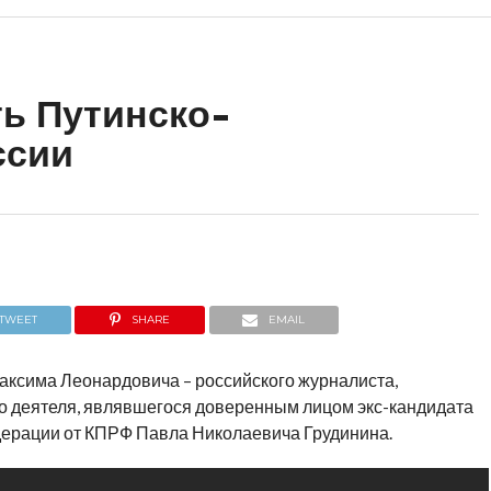
ь Путинско-
ссии
TWEET
SHARE
EMAIL
ксима Леонардовича – российского журналиста,
о деятеля, являвшегося доверенным лицом экс-кандидата
дерации от КПРФ Павла Николаевича Грудинина.