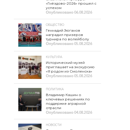
«Гнёздово-2026» прошел с
успехом
Опубликовано
06.08.2026
ОБЩЕСТВО
Геннадий Зюганов
наградил призеров
турнира по волейболу
Опубликовано
05.08.2026
КУЛЬТУРА
Исторический музей
приглашает на экскурсию
«Я родом из Смоленска»
Опубликовано
05.08.2026
ПОЛИТИКА
Владимир Кашин о
ключевых решениях по
поддержке аграрной
отрасли
Опубликовано
04.08.2026
НОВОСТИ