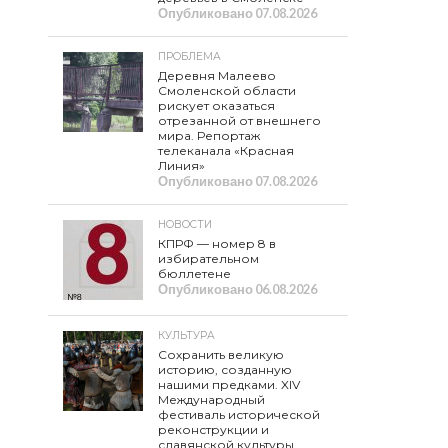
Опубликовано
07.08.2026
ПРОБЛЕМА
Деревня Малеево
Смоленской области
рискует оказаться
отрезанной от внешнего
мира. Репортаж
телеканала «Красная
Линия»
Опубликовано
07.08.2026
НОВОСТИ
КПРФ — номер 8 в
избирательном
бюллетене
Опубликовано
06.08.2026
КУЛЬТУРА
Сохранить великую
историю, созданную
нашими предками. XIV
Международный
фестиваль исторической
реконструкции и
славянской культуры