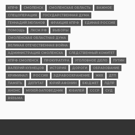
КПРФ
СМОЛЕНСК
СМОЛЕНСКАЯ ОБЛАСТЬ
ВАЖНОЕ
СПЕЦОПЕРАЦИЯ
ГОСУДАРСТВЕННАЯ ДУМА
ГЕННАДИЙ ЗЮГАНОВ
ФРАКЦИЯ КПРФ
ЕДИНАЯ РОССИЯ
ПОМОЩЬ
ЛКСМ РФ
ВЫБОРЫ
СМОЛЕНСКАЯ ОБЛАСТНАЯ ДУМА
ВЕЛИКАЯ ОТЕЧЕСТВЕННАЯ ВОЙНА
АДМИНИСТРАЦИЯ СМОЛЕНСКА
СЛЕДСТВЕННЫЙ КОМИТЕТ
КПРФ СМОЛЕНСК
ПРОКУРАТУРА
УГОЛОВНОЕ ДЕЛО
ПУТИН
ВАЛЕРИЙ КУЗНЕЦОВ
ИСТОРИЯ
ДОРОГИ
ОБРАЗОВАНИЕ
КРИМИНАЛ
РОССИЯ
ЗДРАВООХРАНЕНИЕ
ЖКХ
ДТП
ПАМЯТЬ
ДЕПУТАТ
ЮРИЙ АФОНИН
БЮДЖЕТ
ЛДПР
АНОНС
МУЗЕЙ-ЗАПОВЕДНИК
ЮБИЛЕЙ
СССР
СУД
ВЯЗЬМА