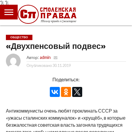
');
');
ГЛАВНАЯ
НОВОСТИ
ПРОИСШЕСТВИЯ
ПОЛИТИКА
КУЛЬТУРА
ЭКОНОМИКА
ОБЩЕСТВО
БЛОГИ
ОБЩЕСТВО
«Двухпенсовый подвес»
Автор:
admin
Опубликовано
30.11.2019
Поделиться:
Антикоммунисты очень любят проклинать СССР за
«ужасы сталинских коммуналок» и «хрущёб», в которые
безжалостная советская власть загоняла трудящихся
вместо того, чтобы немедленно после революции