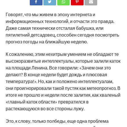
SHARE
TWEET
SHARE
SHARE
EMAIL
Говорят, что мы живем в эпоху интернета и
информационных технологий, и отчасти это правда.
Даже самая технически отсталая бабушка, или
пятилетний детсадовец, способен сегодня посмотреть
прогноз погоды на ближайшую неделю.
К сожалению, этим нехитрым умением не обладают те
высокоразвитые интеллектуалы, которые залили каток
на площади Ленина. Все говорили: «Зачем они это
делают? В конце недели будет дождь и плюсовая
температура!». Но, как и положено интеллектуалам,
они проигнорировали такой пустяк как метеопрогноз. В
итоге не прошло и недели после залития, как хваленый
«главный каток области» превратился в
растекающуюся во все стороны лужу.
Это, к слову, только полбеды, еще одна проблема