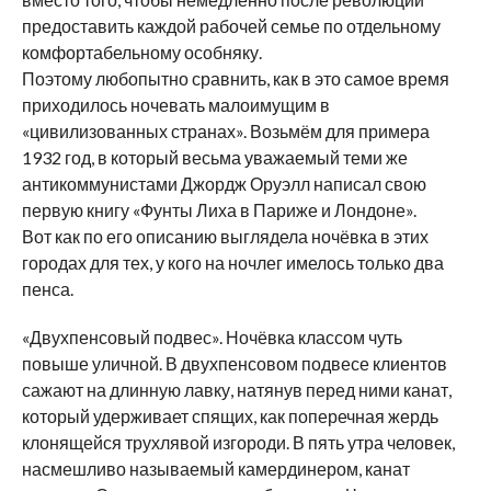
предоставить каждой рабочей семье по отдельному
комфортабельному особняку.
Поэтому любопытно сравнить, как в это самое время
приходилось ночевать малоимущим в
«цивилизованных странах». Возьмём для примера
1932 год, в который весьма уважаемый теми же
антикоммунистами Джордж Оруэлл написал свою
первую книгу «Фунты Лиха в Париже и Лондоне».
Вот как по его описанию выглядела ночёвка в этих
городах для тех, у кого на ночлег имелось только два
пенса.
«Двухпенсовый подвес». Ночёвка классом чуть
повыше уличной. В двухпенсовом подвесе клиентов
сажают на длинную лавку, натянув перед ними канат,
который удерживает спящих, как поперечная жердь
клонящейся трухлявой изгороди. В пять утра человек,
насмешливо называемый камердинером, канат