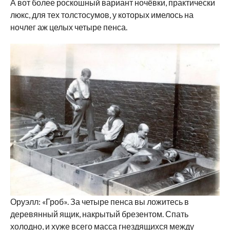
А вот более роскошный вариант ночёвки, практически
люкс, для тех толстосумов, у которых имелось на
ночлег аж целых четыре пенса.
Оруэлл: «Гроб». За четыре пенса вы ложитесь в
деревянный ящик, накрытый брезентом. Спать
холодно, и хуже всего масса гнездящихся между