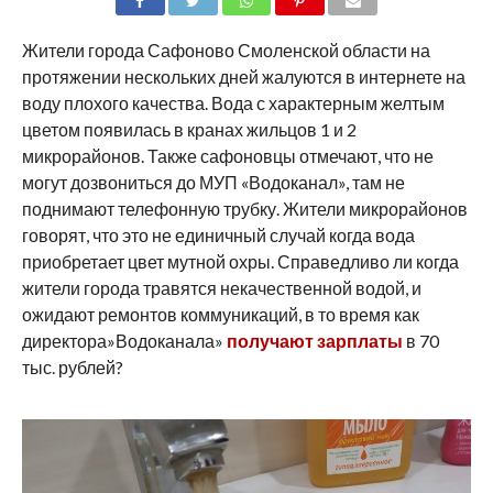
SHARE
TWEET
SHARE
SHARE
EMAIL
Жители города Сафоново Смоленской области на
протяжении нескольких дней жалуются в интернете на
воду плохого качества. Вода с характерным желтым
цветом появилась в кранах жильцов 1 и 2
микрорайонов. Также сафоновцы отмечают, что не
могут дозвониться до МУП «Водоканал», там не
поднимают телефонную трубку. Жители микрорайонов
говорят, что это не единичный случай когда вода
приобретает цвет мутной охры. Справедливо ли когда
жители города травятся некачественной водой, и
ожидают ремонтов коммуникаций, в то время как
директора»Водоканала»
получают зарплаты
в 70
тыс. рублей?