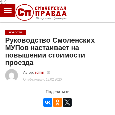
');
');
ГЛАВНАЯ
НОВОСТИ
ПРОИСШЕСТВИЯ
ПОЛИТИКА
КУЛЬТУРА
ЭКОНОМИКА
ОБЩЕСТВО
БЛОГИ
НОВОСТИ
Руководство Смоленских
МУПов настаивает на
повышении стоимости
проезда
Автор:
admin
Опубликовано
12.02.2020
Поделиться: