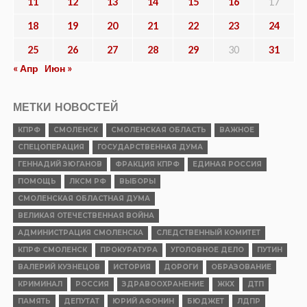
11
12
13
14
15
16
17
18
19
20
21
22
23
24
25
26
27
28
29
30
31
« Апр
Июн »
МЕТКИ НОВОСТЕЙ
КПРФ
СМОЛЕНСК
СМОЛЕНСКАЯ ОБЛАСТЬ
ВАЖНОЕ
СПЕЦОПЕРАЦИЯ
ГОСУДАРСТВЕННАЯ ДУМА
ГЕННАДИЙ ЗЮГАНОВ
ФРАКЦИЯ КПРФ
ЕДИНАЯ РОССИЯ
ПОМОЩЬ
ЛКСМ РФ
ВЫБОРЫ
СМОЛЕНСКАЯ ОБЛАСТНАЯ ДУМА
ВЕЛИКАЯ ОТЕЧЕСТВЕННАЯ ВОЙНА
АДМИНИСТРАЦИЯ СМОЛЕНСКА
СЛЕДСТВЕННЫЙ КОМИТЕТ
КПРФ СМОЛЕНСК
ПРОКУРАТУРА
УГОЛОВНОЕ ДЕЛО
ПУТИН
ВАЛЕРИЙ КУЗНЕЦОВ
ИСТОРИЯ
ДОРОГИ
ОБРАЗОВАНИЕ
КРИМИНАЛ
РОССИЯ
ЗДРАВООХРАНЕНИЕ
ЖКХ
ДТП
ПАМЯТЬ
ДЕПУТАТ
ЮРИЙ АФОНИН
БЮДЖЕТ
ЛДПР