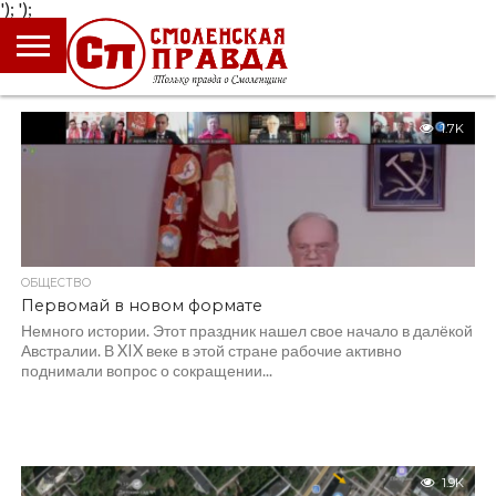
');
');
ГЛАВНАЯ
НОВОСТИ
ПРОИСШЕСТВИЯ
ПОЛИТИКА
КУЛЬТУРА
ЭКОНОМИКА
ОБЩЕСТВО
БЛОГИ
1.7K
ОБЩЕСТВО
Первомай в новом формате
Немного истории. Этот праздник нашел свое начало в далёкой
Австралии. В XIX веке в этой стране рабочие активно
поднимали вопрос о сокращении...
1.9K