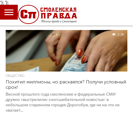
');
');
ГЛАВНАЯ
НОВОСТИ
ПРОИСШЕСТВИЯ
ПОЛИТИКА
КУЛЬТУРА
ЭКОНОМИКА
ОБЩЕСТВО
БЛОГИ
2.3K
ОБЩЕСТВО
Похитил миллионы, но раскаялся? Получи условный
срок!
Весной прошлого года смоленские и федеральные СМИ
дружно «выстрелили» сногсшибательной новостью: в
небольшом старинном городке Дорогобуж, где ни на что не
хватает...