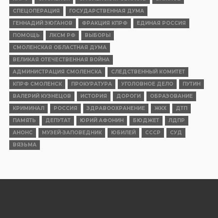
СПЕЦОПЕРАЦИЯ
ГОСУДАРСТВЕННАЯ ДУМА
ГЕННАДИЙ ЗЮГАНОВ
ФРАКЦИЯ КПРФ
ЕДИНАЯ РОССИЯ
ПОМОЩЬ
ЛКСМ РФ
ВЫБОРЫ
СМОЛЕНСКАЯ ОБЛАСТНАЯ ДУМА
ВЕЛИКАЯ ОТЕЧЕСТВЕННАЯ ВОЙНА
АДМИНИСТРАЦИЯ СМОЛЕНСКА
СЛЕДСТВЕННЫЙ КОМИТЕТ
КПРФ СМОЛЕНСК
ПРОКУРАТУРА
УГОЛОВНОЕ ДЕЛО
ПУТИН
ВАЛЕРИЙ КУЗНЕЦОВ
ИСТОРИЯ
ДОРОГИ
ОБРАЗОВАНИЕ
КРИМИНАЛ
РОССИЯ
ЗДРАВООХРАНЕНИЕ
ЖКХ
ДТП
ПАМЯТЬ
ДЕПУТАТ
ЮРИЙ АФОНИН
БЮДЖЕТ
ЛДПР
АНОНС
МУЗЕЙ-ЗАПОВЕДНИК
ЮБИЛЕЙ
СССР
СУД
ВЯЗЬМА