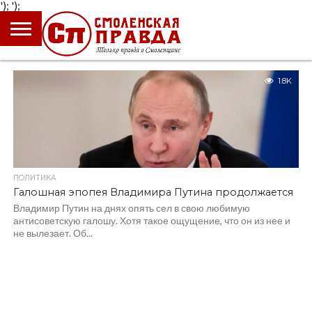
');
');
ГЛАВНАЯ
НОВОСТИ
ПРОИСШЕСТВИЯ
ПОЛИТИКА
КУЛЬТУРА
ЭКОНОМИКА
ОБЩЕСТВО
БЛОГИ
1.8K
ПОЛИТИКА
Галошная эпопея Владимира Путина продолжается
Владимир Путин на днях опять сел в свою любимую
антисоветскую галошу. Хотя такое ощущение, что он из нее и
не вылезает. Об...