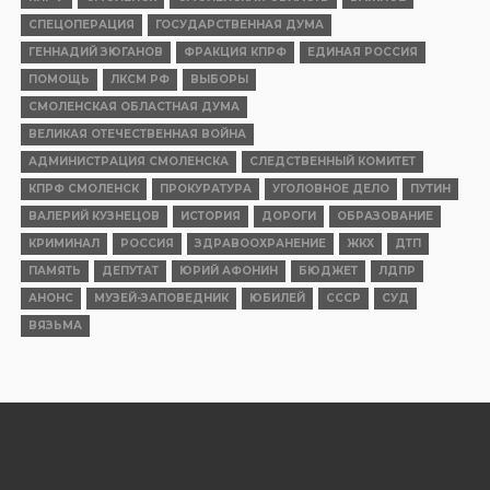
СПЕЦОПЕРАЦИЯ
ГОСУДАРСТВЕННАЯ ДУМА
ГЕННАДИЙ ЗЮГАНОВ
ФРАКЦИЯ КПРФ
ЕДИНАЯ РОССИЯ
ПОМОЩЬ
ЛКСМ РФ
ВЫБОРЫ
СМОЛЕНСКАЯ ОБЛАСТНАЯ ДУМА
ВЕЛИКАЯ ОТЕЧЕСТВЕННАЯ ВОЙНА
АДМИНИСТРАЦИЯ СМОЛЕНСКА
СЛЕДСТВЕННЫЙ КОМИТЕТ
КПРФ СМОЛЕНСК
ПРОКУРАТУРА
УГОЛОВНОЕ ДЕЛО
ПУТИН
ВАЛЕРИЙ КУЗНЕЦОВ
ИСТОРИЯ
ДОРОГИ
ОБРАЗОВАНИЕ
КРИМИНАЛ
РОССИЯ
ЗДРАВООХРАНЕНИЕ
ЖКХ
ДТП
ПАМЯТЬ
ДЕПУТАТ
ЮРИЙ АФОНИН
БЮДЖЕТ
ЛДПР
АНОНС
МУЗЕЙ-ЗАПОВЕДНИК
ЮБИЛЕЙ
СССР
СУД
ВЯЗЬМА