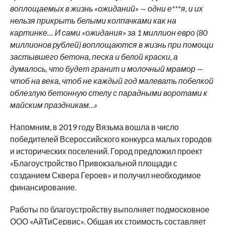
воплощаемых в жизнь «ожиданий» — одни е***я, и их
нельзя прикрыть белыми колпачками как на
картинке… И сами «ожидания» за 1 миллион евро (80
миллионов рублей) воплощаются в жизнь при помощи
застывшего бетона, песка и белой краски, а
думалось, что будет гранит и молочный мрамор —
чтоб на века, чтоб не каждый год малевать побелкой
облезлую бетонную стелу с парадными воротами к
майским праздникам…»
Напомним, в 2019 году Вязьма вошла в число
победителей Всероссийского конкурса малых городов
и исторических поселений. Город предложил проект
«Благоустройство Привокзальной площади с
созданием Сквера Героев» и получил необходимое
финансирование.
Работы по благоустройству выполняет подмосковное
ООО «АйТиСервис». Общая их стоимость составляет