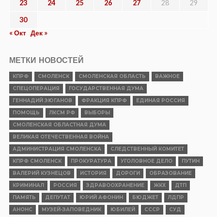
23
24
25
26
27
28
29
30
« Окт
Дек »
МЕТКИ НОВОСТЕЙ
КПРФ
СМОЛЕНСК
СМОЛЕНСКАЯ ОБЛАСТЬ
ВАЖНОЕ
СПЕЦОПЕРАЦИЯ
ГОСУДАРСТВЕННАЯ ДУМА
ГЕННАДИЙ ЗЮГАНОВ
ФРАКЦИЯ КПРФ
ЕДИНАЯ РОССИЯ
ПОМОЩЬ
ЛКСМ РФ
ВЫБОРЫ
СМОЛЕНСКАЯ ОБЛАСТНАЯ ДУМА
ВЕЛИКАЯ ОТЕЧЕСТВЕННАЯ ВОЙНА
АДМИНИСТРАЦИЯ СМОЛЕНСКА
СЛЕДСТВЕННЫЙ КОМИТЕТ
КПРФ СМОЛЕНСК
ПРОКУРАТУРА
УГОЛОВНОЕ ДЕЛО
ПУТИН
ВАЛЕРИЙ КУЗНЕЦОВ
ИСТОРИЯ
ДОРОГИ
ОБРАЗОВАНИЕ
КРИМИНАЛ
РОССИЯ
ЗДРАВООХРАНЕНИЕ
ЖКХ
ДТП
ПАМЯТЬ
ДЕПУТАТ
ЮРИЙ АФОНИН
БЮДЖЕТ
ЛДПР
АНОНС
МУЗЕЙ-ЗАПОВЕДНИК
ЮБИЛЕЙ
СССР
СУД