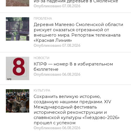
из-за падения деревьев в Смоленске
Опубликовано
07.08.2026
ПРОБЛЕМА
Деревня Малеево Смоленской области
рискует оказаться отрезанной от
внешнего мира. Репортаж телеканала
«Красная Линия»
Опубликовано
07.08.2026
НОВОСТИ
КПРФ — номер 8 в избирательном
бюллетене
Опубликовано
06.08.2026
КУЛЬТУРА
Сохранить великую историю,
созданную нашими предками. XIV
Международный фестиваль
исторической реконструкции и
славянской культуры «Гнёздово-2026»
прошел с успехом
Опубликовано
06.08.2026