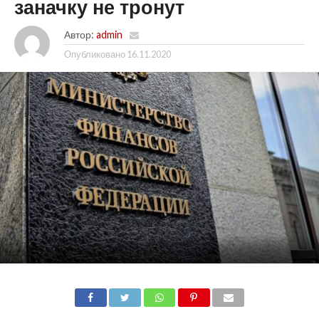
заначку не тронут
Автор:
admin
Опубликовано
16.11.2020
SHARE
TWEET
SHARE
SHARE
EMAIL