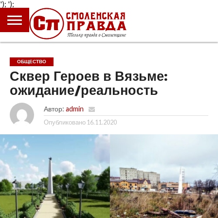
');
');
ГЛАВНАЯ
НОВОСТИ
ПРОИСШЕСТВИЯ
ПОЛИТИКА
КУЛЬТУРА
ЭКОНОМИКА
ОБЩЕСТВО
БЛОГИ
ОБЩЕСТВО
Сквер Героев в Вязьме:
ожидание/реальность
Автор:
admin
Опубликовано
16.11.2020