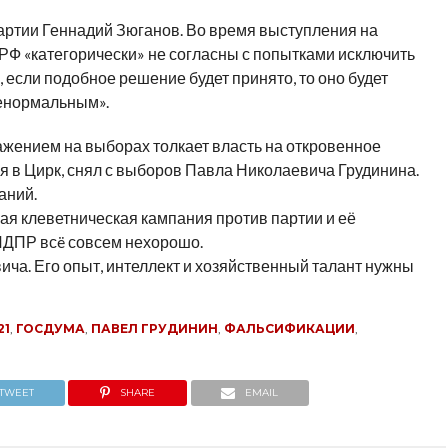
артии Геннадий Зюганов. Во время выступления на
ПРФ «категорически» не согласны с попытками исключить
, если подобное решение будет принято, то оно будет
енормальным».
ажением на выборах толкает власть на откровенное
я в Цирк, снял с выборов Павла Николаевича Грудинина.
аний.
ая клеветническая кампания против партии и её
 ЛДПР всë совсем нехорошо.
ича. Его опыт, интеллект и хозяйственный талант нужны
21
,
ГОСДУМА
,
ПАВЕЛ ГРУДИНИН
,
ФАЛЬСИФИКАЦИИ
,
TWEET
SHARE
EMAIL