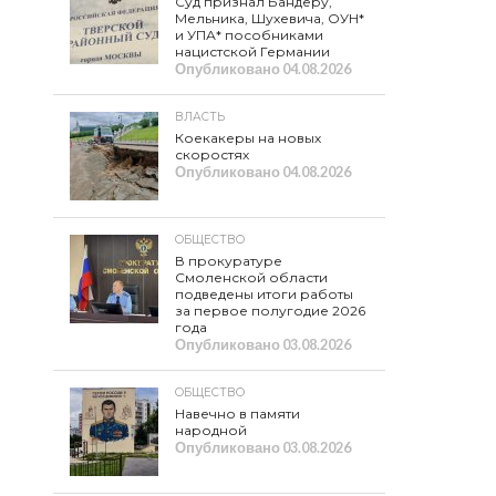
Суд признал Бандеру,
Мельника, Шухевича, ОУН*
и УПА* пособниками
нацистской Германии
Опубликовано
04.08.2026
ВЛАСТЬ
Коекакеры на новых
скоростях
Опубликовано
04.08.2026
ОБЩЕСТВО
В прокуратуре
Смоленской области
подведены итоги работы
за первое полугодие 2026
года
Опубликовано
03.08.2026
ОБЩЕСТВО
Навечно в памяти
народной
Опубликовано
03.08.2026