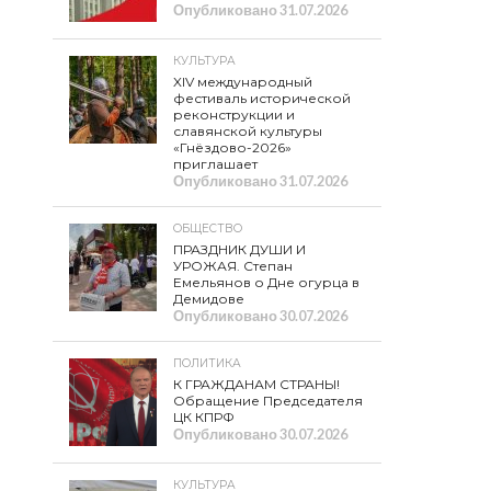
Опубликовано
31.07.2026
КУЛЬТУРА
XIV международный
фестиваль исторической
реконструкции и
славянской культуры
«Гнёздово-2026»
приглашает
Опубликовано
31.07.2026
ОБЩЕСТВО
ПРАЗДНИК ДУШИ И
УРОЖАЯ. Степан
Емельянов о Дне огурца в
Демидове
Опубликовано
30.07.2026
ПОЛИТИКА
К ГРАЖДАНАМ СТРАНЫ!
Обращение Председателя
ЦК КПРФ
Опубликовано
30.07.2026
КУЛЬТУРА