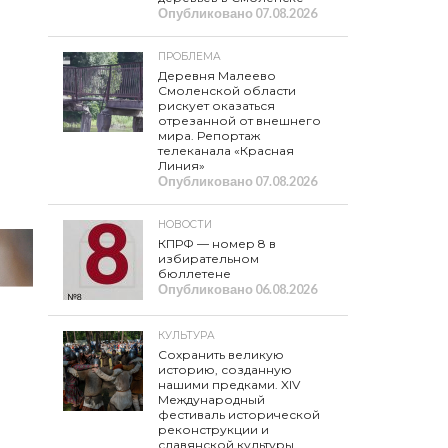
Опубликовано
07.08.2026
ПРОБЛЕМА
Деревня Малеево
Смоленской области
рискует оказаться
отрезанной от внешнего
мира. Репортаж
телеканала «Красная
Линия»
Опубликовано
07.08.2026
НОВОСТИ
КПРФ — номер 8 в
избирательном
бюллетене
Опубликовано
06.08.2026
КУЛЬТУРА
Сохранить великую
историю, созданную
нашими предками. XIV
Международный
фестиваль исторической
реконструкции и
славянской культуры