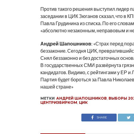
Против такого решения выступил лидер п
заседании в ЦИК Зюганов сказал, что в К
Павла Грудинина из списка. По его словам
«абсолютно незаконным, неправовым и н
Андрей Шапошников
: «Страх перед пор
беззаконие. Сегодня ЦИК, превратившийс
Снял беззаконно и без достаточных основ
В государственных СМИ развёрнута грязн
кандидатов. Видимо, с рейтингами у ЕР и
Партия будет бороться за Павла Николаев
нашей стране»
МЕТКИ
АНДРЕЙ ШАПОШНИКОВ
,
ВЫБОРЫ 20
ЦЕНТРИЗБИРКОМ
,
ЦИК
SHARE