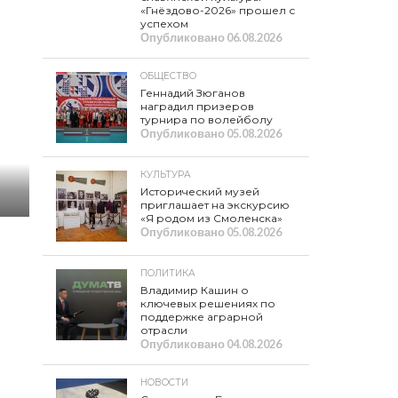
«Гнёздово-2026» прошел с
успехом
Опубликовано
06.08.2026
ОБЩЕСТВО
Геннадий Зюганов
наградил призеров
турнира по волейболу
Опубликовано
05.08.2026
КУЛЬТУРА
Исторический музей
приглашает на экскурсию
«Я родом из Смоленска»
Опубликовано
05.08.2026
ПОЛИТИКА
Владимир Кашин о
ключевых решениях по
поддержке аграрной
отрасли
Опубликовано
04.08.2026
НОВОСТИ