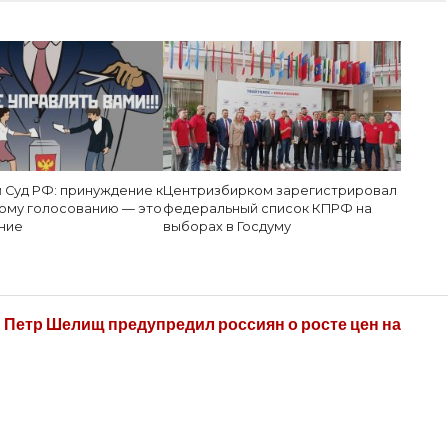
 Суд РФ: принуждение к
Центризбирком зарегистрировал
ому голосованию — это
федеральный список КПРФ на
ние
выборах в Госдуму
Петр Шелищ предупредил россиян о росте цен на